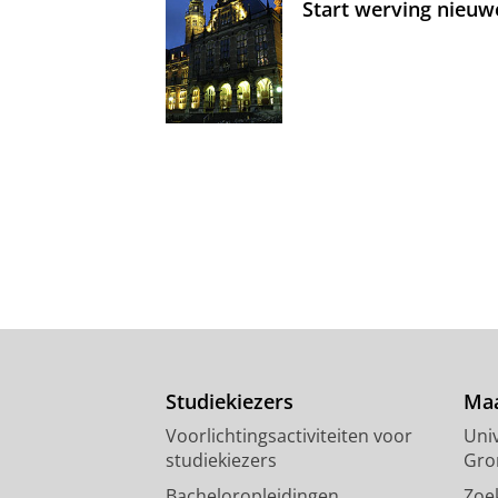
Start werving nieuw
Studiekiezers
Maa
Voorlichtingsactiviteiten voor
Univ
studiekiezers
Gro
Bacheloropleidingen
Zoe