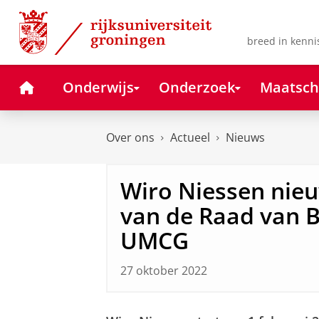
Skip
Skip
to
to
Content
Navigation
breed in kenni
Home
Onderwijs
Onderzoek
Maatsch
Over ons
Actueel
Nieuws
Wiro Niessen nieu
van de Raad van B
UMCG
27 oktober 2022