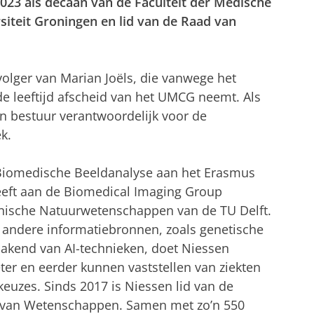
2023 als decaan van de Faculteit der Medische
iteit Groningen en lid van de Raad van
pvolger van Marian Joëls, die vanwege het
e leeftijd afscheid van het UMCG neemt. Als
n bestuur verantwoordelijk voor de
k.
Biomedische Beeldanalyse aan het Erasmus
geeft aan de Biomedical Imaging Group
hnische Natuurwetenschappen van de TU Delft.
andere informatiebronnen, zoals genetische
makend van AI-technieken, doet Niessen
ter en eerder kunnen vaststellen van ziekten
uzes. Sinds 2017 is Niessen lid van de
 van Wetenschappen. Samen met zo’n 550