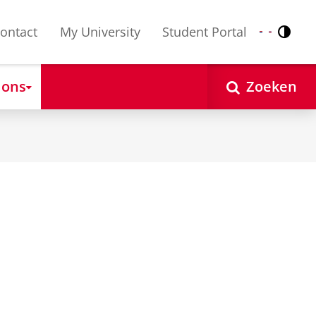
ontact
My University
Student Portal
Contr
Nederlands
English
 ons
Zoeken