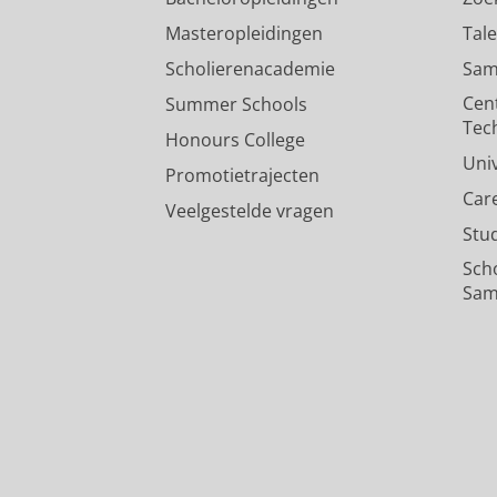
Masteropleidingen
Tal
Scholierenacademie
Sam
Cen
Summer Schools
Tec
Honours College
Uni
Promotietrajecten
Car
Veelgestelde vragen
Stu
Sch
Sam