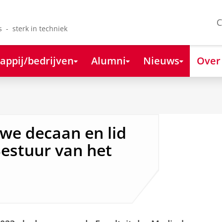
C
s - sterk in techniek
appij/bedrijven
Alumni
Nieuws
Over
we decaan en lid
estuur van het