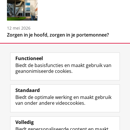
12 mei 2026
Zorgen in je hoofd, zorgen in je portemonnee?
Functioneel
Biedt de basisfuncties en maakt gebruik van
geanonimiseerde cookies.
F
L
R
I
Y
Volg de RUG
a
i
S
n
o
Standaard
c
n
S
s
u
Biedt de optimale werking en maakt gebruik
e
k
-
t
T
Studiekiezers
van onder andere videocookies.
b
e
f
a
u
Maatschappij/bedrijven
o
d
e
g
b
o
I
e
r
e
Alumni
k
n
d
a
-
Volledig
p
-
R
m
k
Biedt gepersonaliseerde content en maakt