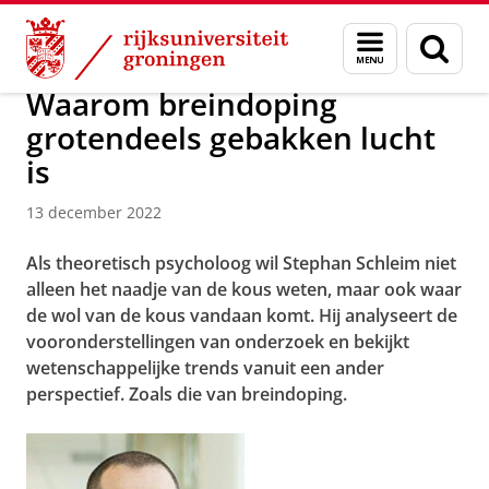
Skip
Skip
Over ons
Actueel
Nieuws
Menu
Zoek
to
to
en
Content
Navigation
zoeken
Waarom breindoping
grotendeels gebakken lucht
is
13 december 2022
Als theoretisch psycholoog wil Stephan Schleim niet
alleen het naadje van de kous weten, maar ook waar
de wol van de kous vandaan komt. Hij analyseert de
vooronderstellingen van onderzoek en bekijkt
wetenschappelijke trends vanuit een ander
perspectief. Zoals die van breindoping.