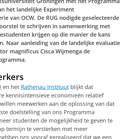
ksuniversiteit Groningen met het Programma
an het landelijke Experiment
erie van OCW. De RUG nodigde geselecteerde
oorstel te schrijven in samenwerking met
estudenten krijgen op die manier de kans
. Naar aanleiding van de landelijke evaluatie
tor magnificus Cisca Wijmenga de
rogramma.
erkers
O
en het
Rathenau Instituut
blijkt dat
re kennisintensieve economieën relatief
 willen meewerken aan de oplossing van dat
ste doelstelling van ons Programma
eer studenten de mogelijkheid te geven te
p termijn te versterken met meer
ebben ons vooraf gerealiseerd dat we een