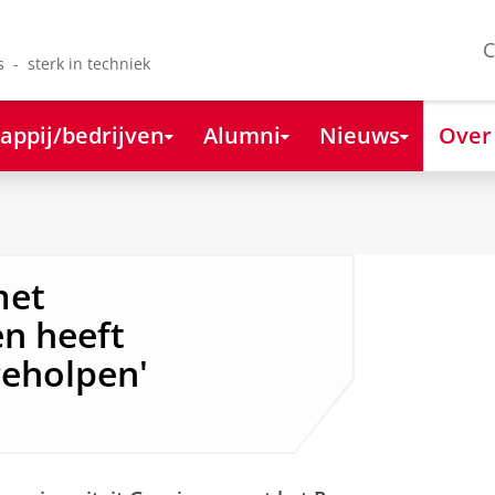
C
s - sterk in techniek
appij/bedrijven
Alumni
Nieuws
Over
met
n heeft
geholpen'