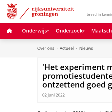
Skip
Skip
to
to
Content
Navigation
breed in kenni
Home
Onderwijs
Onderzoek
Maatsch
Over ons
Actueel
Nieuws
'Het experiment 
promotiestudente
ontzettend goed 
02 juni 2022