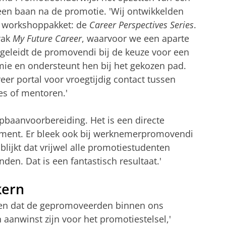
een baan na de promotie. 'Wij ontwikkelden
n workshoppakket: de
Career Perspectives Series
.
vak
My Future Career
, waarvoor we een aparte
geleidt de promovendi bij de keuze voor een
mie en ondersteunt hen bij het gekozen pad.
r portal voor vroegtijdig contact tussen
es of mentoren.'
opbaanvoorbereiding. Het is een directe
riment. Er bleek ook bij werknemerpromovendi
 blijkt dat vrijwel alle promotiestudenten
den. Dat is een fantastisch resultaat.'
kern
zien dat de gepromoveerden binnen ons
anwinst zijn voor het promotiestelsel,'