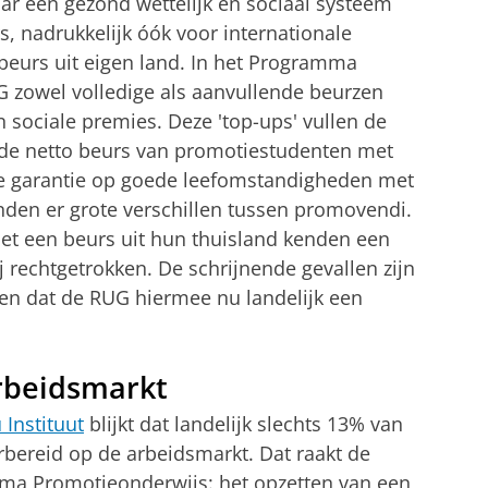
ar een gezond wettelijk en sociaal systeem
, nadrukkelijk óók voor internationale
eurs uit eigen land. In het Programma
G zowel volledige als aanvullende beurzen
en sociale premies. Deze 'top-ups' vullen de
n de netto beurs van promotiestudenten met
de garantie op goede leefomstandigheden met
nden er grote verschillen tussen promovendi.
t een beurs uit hun thuisland kenden een
 rechtgetrokken. De schrijnende gevallen zijn
ien dat de RUG hiermee nu landelijk een
rbeidsmarkt
Instituut
blijkt dat landelijk slechts 13% van
bereid op de arbeidsmarkt. Dat raakt de
mma Promotieonderwijs: het opzetten van een