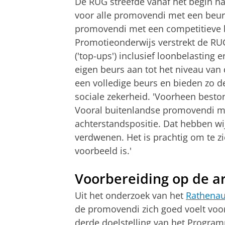
De RUG streefde vanaf het begin na
voor alle promovendi met een beurs
promovendi met een competitieve b
Promotieonderwijs verstrekt de RU
('top-ups') inclusief loonbelasting 
eigen beurs aan tot het niveau va
een volledige beurs en bieden zo 
sociale zekerheid. 'Voorheen besto
Vooral buitenlandse promovendi me
achterstandspositie. Dat hebben wij
verdwenen. Het is prachtig om te z
voorbeeld is.'
Voorbereiding op de a
Uit het onderzoek van het
Rathenau 
de promovendi zich goed voelt voor
derde doelstelling van het Progra