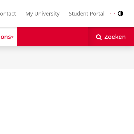
ontact
My University
Student Portal
Contr
Nederlands
English
 ons
Zoeken