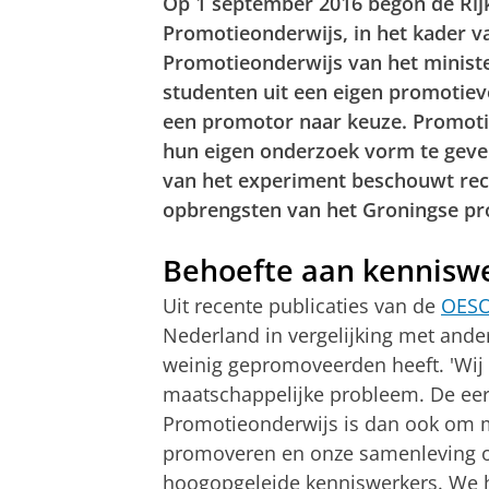
Op 1 september 2016 begon de Rij
Promotieonderwijs, in het kader v
Promotieonderwijs van het minist
studenten uit een eigen promotiev
een promotor naar keuze. Promoti
hun eigen onderzoek vorm te geven
van het experiment beschouwt rec
opbrengsten van het Groningse p
Behoefte aan kennisw
Uit recente publicaties van de
OES
Nederland in vergelijking met ande
weinig gepromoveerden heeft. 'Wij
maatschappelijke probleem. De eer
Promotieonderwijs is dan ook om m
promoveren en onze samenleving o
hoogopgeleide kenniswerkers. We h