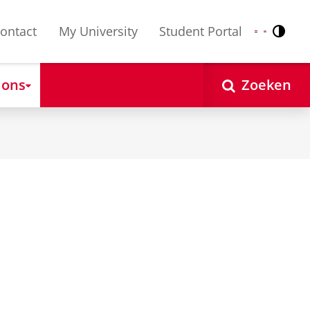
ontact
My University
Student Portal
Contr
Nederlands
English
 ons
Zoeken