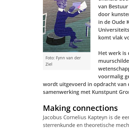
van Bestuur
door kunsten
in de Oude Ki
Universitei
komt vlak v
Het werk is
Foto: Fynn van der
muurschilde
Ziel
wetenschapp
voormalig g
wordt uitgevoerd in opdracht van d
samenwerking met Kunstpunt Gro
Making connections
Jacobus Cornelius Kapteyn is de ee
sterrenkunde en theoretische mech