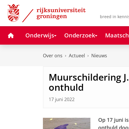
Skip
Skip
to
to
Content
Navigation
breed in kenni
Home
Onderwijs
Onderzoek
Maatsch
Over ons
Actueel
Nieuws
Muurschildering J
onthuld
17 juni 2022
Op 17 juni i
onthuld door