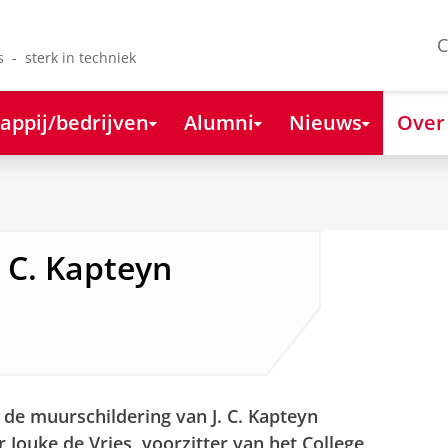
C
s - sterk in techniek
appij/bedrijven
Alumni
Nieuws
Over
. C. Kapteyn
s de muurschildering van J. C. Kapteyn
 Jouke de Vries, voorzitter van het College