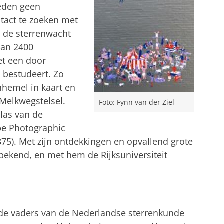
reden geen
ntact te zoeken met
n de sterrenwacht
dan 2400
et een door
 bestudeert. Zo
nhemel in kaart en
 Melkwegstelsel.
Foto: Fynn van der Ziel
tlas van de
pe Photographic
5). Met zijn ontdekkingen en opvallend grote
bekend, en met hem de Rijksuniversiteit
 de vaders van de Nederlandse sterrenkunde