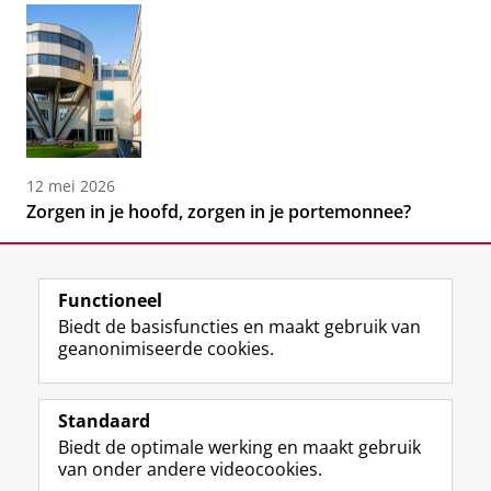
12 mei 2026
Zorgen in je hoofd, zorgen in je portemonnee?
Functioneel
Biedt de basisfuncties en maakt gebruik van
geanonimiseerde cookies.
F
L
R
I
Y
Volg de RUG
a
i
S
n
o
Standaard
c
n
S
s
u
Biedt de optimale werking en maakt gebruik
e
k
-
t
T
Studiekiezers
van onder andere videocookies.
b
e
f
a
u