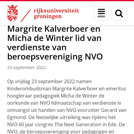
Skip
Skip
Over ons
Actueel
Nieuws
Menu
Zoek
to
to
en
Content
Navigation
zoeken
Margrite Kalverboer en
Micha de Winter lid van
verdienste van
beroepsvereniging NVO
23 september 2022
Op vrijdag 23 september 2022 namen
Kinderombudsman Margrite Kalverboer en emeritus
hoogleraar pedagogiek Micha de Winter de
oorkonde van NVO lidmaatschap van verdienste in
ontvangst uit handen van NVO voorzitter Gerard van
Egmond. De feestelijke uitreiking was tijdens het
NVO 60 jaar congres The Next Generation in Ede. De
NVO, de beroepsvereniging voor pedagogen en