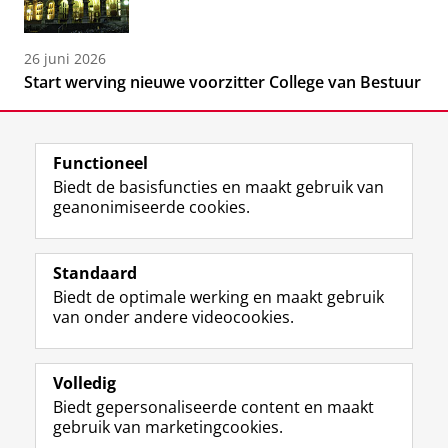
26 juni 2026
Start werving nieuwe voorzitter College van Bestuur
Functioneel
Biedt de basisfuncties en maakt gebruik van
geanonimiseerde cookies.
F
L
R
I
Y
Volg de RUG
a
i
S
n
o
Standaard
c
n
S
s
u
Biedt de optimale werking en maakt gebruik
e
k
-
t
T
Studiekiezers
van onder andere videocookies.
b
e
f
a
u
Maatschappij/bedrijven
o
d
e
g
b
o
I
e
r
e
Alumni
k
n
d
a
-
Volledig
p
-
R
m
k
Biedt gepersonaliseerde content en maakt
Over ons
a
p
i
-
a
gebruik van marketingcookies.
g
a
j
a
n