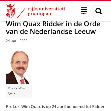
Skip
Skip
Over ons
Actueel
Nieuws
Menu
Zoek
to
to
en
Content
Navigation
zoeken
Wim Quax Ridder in de Orde
van de Nederlandse Leeuw
24 april 2020
Prof.dr. Wim
Quax
Prof.dr. Wim Quax is op 24 april benoemd tot Ridder