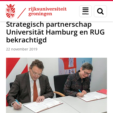
Skip
Skip
Over ons
Actueel
Nieuws
Menu
Zoek
to
to
en
Content
Navigation
zoeken
Strategisch partnerschap
Universität Hamburg en RUG
bekrachtigd
22 november 2019