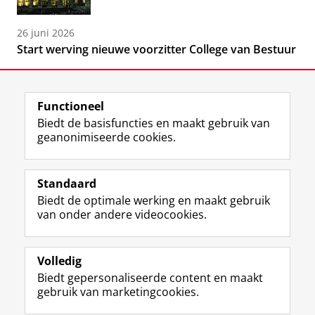
26 juni 2026
Start werving nieuwe voorzitter College van Bestuur
Functioneel
Biedt de basisfuncties en maakt gebruik van
geanonimiseerde cookies.
F
L
R
I
Y
Volg de RUG
a
i
S
n
o
Standaard
c
n
S
s
u
Biedt de optimale werking en maakt gebruik
e
k
-
t
T
Studiekiezers
van onder andere videocookies.
b
e
f
a
u
Maatschappij/bedrijven
o
d
e
g
b
o
I
e
r
e
Alumni
k
n
d
a
-
Volledig
p
-
R
m
k
Biedt gepersonaliseerde content en maakt
Over ons
a
p
i
-
a
gebruik van marketingcookies.
g
a
j
a
n