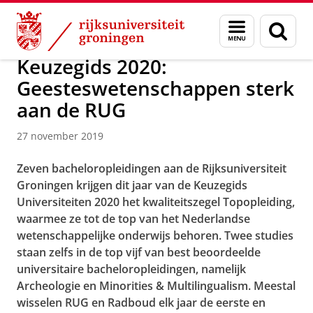
Skip
Skip
Over ons
Actueel
Nieuws
Menu
Zoek
to
to
en
Content
Navigation
zoeken
Keuzegids 2020:
Geesteswetenschappen sterk
aan de RUG
27 november 2019
Zeven bacheloropleidingen aan de Rijksuniversiteit
Groningen krijgen dit jaar van de Keuzegids
Universiteiten 2020 het kwaliteitszegel Topopleiding,
waarmee ze tot de top van het Nederlandse
wetenschappelijke onderwijs behoren. Twee studies
staan zelfs in de top vijf van best beoordeelde
universitaire bacheloropleidingen, namelijk
Archeologie en Minorities & Multilingualism. Meestal
wisselen RUG en Radboud elk jaar de eerste en