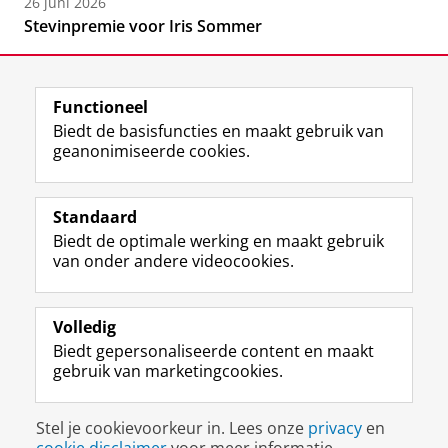
26 juni 2026
Stevinpremie voor Iris Sommer
Functioneel
Biedt de basisfuncties en maakt gebruik van
geanonimiseerde cookies.
F
L
R
I
Y
Volg de RUG
a
i
S
n
o
Standaard
c
n
S
s
u
Biedt de optimale werking en maakt gebruik
e
k
-
t
T
Studiekiezers
van onder andere videocookies.
b
e
f
a
u
Maatschappij/bedrijven
o
d
e
g
b
o
I
e
r
e
Alumni
k
n
d
a
-
Volledig
p
-
R
m
k
Biedt gepersonaliseerde content en maakt
Over ons
a
p
i
-
a
gebruik van marketingcookies.
g
a
j
a
n
i
g
k
c
a
Disclaimer & Copyright
Privacy
Cookies
n
i
s
c
a
Stel je cookievoorkeur in. Lees onze
privacy
en
Inloggen
a
n
u
o
l