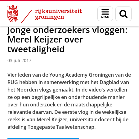
Skip
Skip
Over ons
Actueel
Nieuws
Menu
Zoek
to
to
en
Content
Navigation
zoeken
Jonge onderzoekers vloggen:
Merel Keijzer over
tweetaligheid
03 juli 2017
Vier leden van de Young Academy Groningen van de
RUG hebben in samenwerking met het Dagblad van
het Noorden vlogs gemaakt. In de video’s vertellen
ze op een begrijpelijke en onderhoudende manier
over hun onderzoek en de maatschappelijke
relevantie daarvan. De eerste vlog in de wekelijkse
reeks is van Merel Keijzer, universitair docent bij de
afdeling Toegepaste Taalwetenschap.