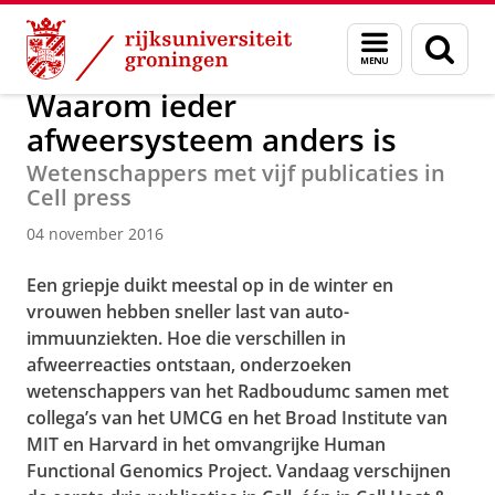
Skip
Skip
Over ons
Actueel
Nieuws
Menu
Zoek
to
to
en
Content
Navigation
zoeken
Waarom ieder
afweersysteem anders is
Wetenschappers met vijf publicaties in
Cell press
04 november 2016
Een griepje duikt meestal op in de winter en
vrouwen hebben sneller last van auto-
immuunziekten. Hoe die verschillen in
afweerreacties ontstaan, onderzoeken
wetenschappers van het Radboudumc samen met
collega’s van het UMCG en het Broad Institute van
MIT en Harvard in het omvangrijke Human
Functional Genomics Project. Vandaag verschijnen