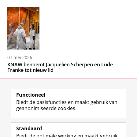
07 mei 2026
KNAW benoemt Jacquelien Scherpen en Lude
Franke tot nieuw lid
Functioneel
Biedt de basisfuncties en maakt gebruik van
geanonimiseerde cookies.
F
L
R
I
Y
Volg de RUG
a
i
S
n
o
Standaard
c
n
S
s
u
Biedt de optimale werking en maakt gebruik