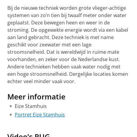
Bij de nieuwe techniek worden grote vlieger-achtige
systemen van zo’n tien bij twaalf meter onder water
geplaatst. Deze bewegen heen en weer in de
stroming. De opgewekte energie wordt via een kabel
aan land gebracht. Deze techniek is met name
geschikt voor zeewater met een lage
stroomsnelheid. Dat is wereldwijd in ruime mate
voorhanden, en zeker voor de Nederlandse kust.
Andere technieken hebben vaak water nodig met
een hoge stroomsnelheid. Dergelijke locaties komen
echter veel minder vaak voor.
Meer informatie
Eize Stamhuis
Portret Eize Stamhuis
Nieuwe vliegertechniek haalt energie uit ‘rustig’ water
Pas uw cookie instellingen aan
om deze
video te zien
Video’s RUG