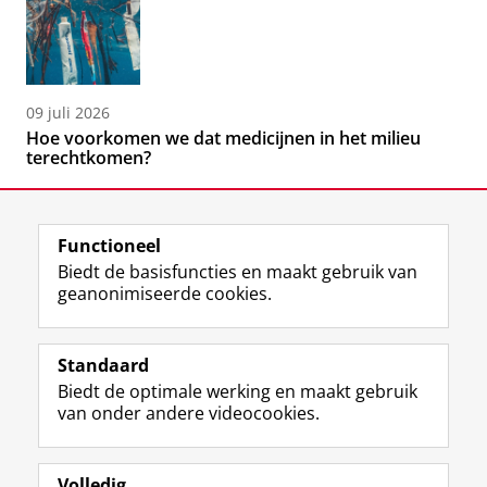
09 juli 2026
Hoe voorkomen we dat medicijnen in het milieu
terechtkomen?
Functioneel
Biedt de basisfuncties en maakt gebruik van
geanonimiseerde cookies.
F
L
R
I
Y
Volg de RUG
a
i
S
n
o
Standaard
c
n
S
s
u
Biedt de optimale werking en maakt gebruik
e
k
-
t
T
Studiekiezers
van onder andere videocookies.
b
e
f
a
u
Maatschappij/bedrijven
o
d
e
g
b
o
I
e
r
e
Alumni
k
n
d
a
-
Volledig