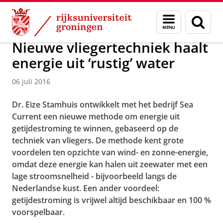
Skip
Skip
Over ons
Actueel
Nieuws
Menu
Zoek
to
to
en
Content
Navigation
zoeken
Nieuwe vliegertechniek haalt
energie uit ‘rustig’ water
06 juli 2016
Dr.
Eize Stamhuis ontwikkelt met het bedrijf Sea
Current een nieuwe methode om energie uit
getijdestroming te winnen, gebaseerd op de
techniek van vliegers. De methode kent grote
voordelen ten opzichte van wind- en zonne-energie,
omdat deze energie kan halen uit zeewater met een
lage stroomsnelheid - bijvoorbeeld langs de
Nederlandse kust. Een ander voordeel:
getijdestroming is vrijwel altijd beschikbaar en 100 %
voorspelbaar.