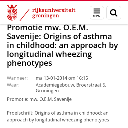
Skip
Skip
Over ons
Actueel
Nieuws
Menu
Zoek
to
to
en
Content
Navigation
zoeken
Promotie mw. O.E.M.
Savenije: Origins of asthma
in childhood: an approach by
longitudinal wheezing
phenotypes
Wanneer:
ma 13-01-2014 om 16:15
Waar:
Academiegebouw, Broerstraat 5,
Groningen
Promotie: mw. O.E.M. Savenije
Proefschrift: Origins of asthma in childhood: an
approach by longitudinal wheezing phenotypes