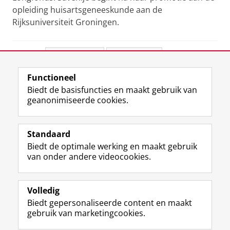
opleiding huisartsgeneeskunde aan de
Rijksuniversiteit Groningen.
Deel dit
Facebook
LinkedIn
Functioneel
View this page in:
English
Biedt de basisfuncties en maakt gebruik van
geanonimiseerde cookies.
F
L
R
I
Y
Volg de RUG
a
i
S
n
o
Standaard
c
n
S
s
u
Biedt de optimale werking en maakt gebruik
e
k
-
t
T
Studiekiezers
van onder andere videocookies.
b
e
f
a
u
Maatschappij/bedrijven
o
d
e
g
b
o
I
e
r
e
Alumni
k
n
d
a
-
Volledig
p
-
R
m
k
Biedt gepersonaliseerde content en maakt
Over ons
a
p
i
-
a
gebruik van marketingcookies.
g
a
j
a
n