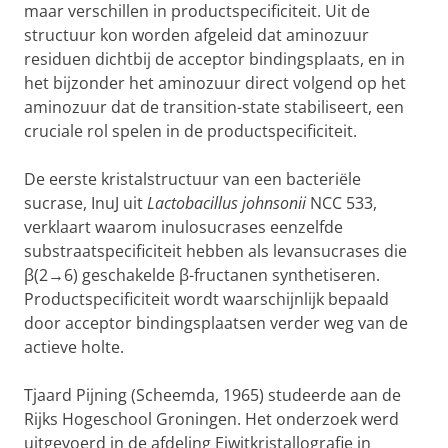
maar verschillen in productspecificiteit. Uit de
structuur kon worden afgeleid dat aminozuur
residuen dichtbij de acceptor bindingsplaats, en in
het bijzonder het aminozuur direct volgend op het
aminozuur dat de transition-state stabiliseert, een
cruciale rol spelen in de productspecificiteit.
De eerste kristalstructuur van een bacteriële
sucrase, InuJ uit
Lactobacillus johnsonii
NCC 533,
verklaart waarom inulosucrases eenzelfde
substraatspecificiteit hebben als levansucrases die
β(2→6) geschakelde β-fructanen synthetiseren.
Productspecificiteit wordt waarschijnlijk bepaald
door acceptor bindingsplaatsen verder weg van de
actieve holte.
Tjaard Pijning (Scheemda, 1965) studeerde aan de
Rijks Hogeschool Groningen. Het onderzoek werd
uitgevoerd in de afdeling Eiwitkristallografie in