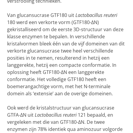
verstrooiing technieken.
Van glucansucrase GTF180 uit
Lactobacillus reuteri
180 werd een verkorte vorm (GTF180-ΔN)
gekristalliseerd om de eerste 3D-structuur van deze
klasse enzymen te bepalen. In verschillende
kristalvormen bleek één van de vijf domeinen van dit
verkorte glucansucrase twee heel verschillende
posities in te nemen, resulterend in hetzij een
langgerekte, hetzij een compacte conformatie. In
oplossing heeft GTF180-ΔN een langgerekte
conformatie. Het volledige GTF180 heeft een
boemerangachtige vorm, met het N-terminale
domein als ‘extensie’ aan de overige domeinen.
Ook werd de kristalstructuur van glucansucrase
GTFA-ΔN uit
Lactobacillus reuteri
121 bepaald, en
vergeleken met die van GTF180-ΔN. De twee
enzymen zijn 78% identiek qua aminozuur volgorde