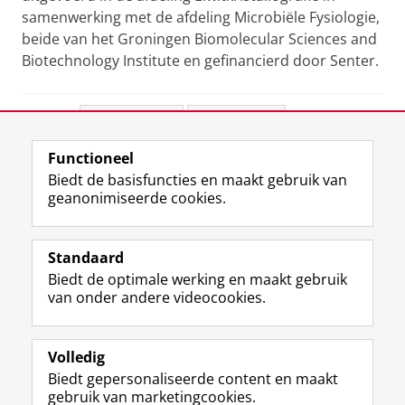
samenwerking met de afdeling Microbiële Fysiologie,
beide van het Groningen Biomolecular Sciences and
Biotechnology Institute en gefinancierd door Senter.
Deel dit
Facebook
LinkedIn
Functioneel
View this page in:
English
Biedt de basisfuncties en maakt gebruik van
geanonimiseerde cookies.
F
L
R
I
Y
Volg de RUG
a
i
S
n
o
Standaard
c
n
S
s
u
Biedt de optimale werking en maakt gebruik
e
k
-
t
T
Studiekiezers
van onder andere videocookies.
b
e
f
a
u
Maatschappij/bedrijven
o
d
e
g
b
o
I
e
r
e
Alumni
k
n
d
a
-
Volledig
p
-
R
m
k
Biedt gepersonaliseerde content en maakt
Over ons
a
p
i
-
a
gebruik van marketingcookies.