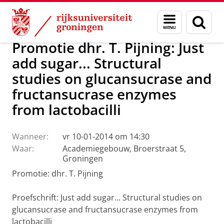
Skip
Skip
Over ons
Actueel
Nieuws
Menu
Zoek
to
to
en
Content
Navigation
zoeken
Promotie dhr. T. Pijning: Just
add sugar... Structural
studies on glucansucrase and
fructansucrase enzymes
from lactobacilli
Wanneer:
vr 10-01-2014 om 14:30
Waar:
Academiegebouw, Broerstraat 5,
Groningen
Promotie: dhr. T. Pijning
Proefschrift: Just add sugar... Structural studies on
glucansucrase and fructansucrase enzymes from
lactobacilli