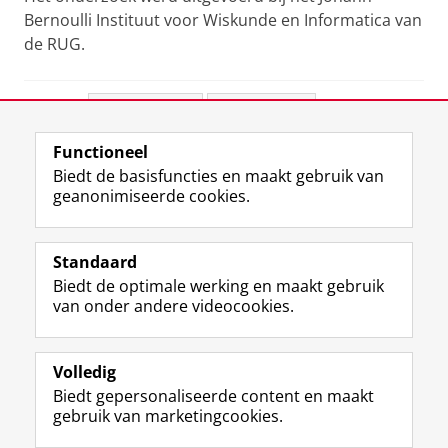
Bernoulli Instituut voor Wiskunde en Informatica van
de RUG.
Deel dit
Facebook
LinkedIn
Functioneel
View this page in:
English
Biedt de basisfuncties en maakt gebruik van
geanonimiseerde cookies.
F
L
R
I
Y
Volg de RUG
a
i
S
n
o
Standaard
c
n
S
s
u
Biedt de optimale werking en maakt gebruik
e
k
-
t
T
Studiekiezers
van onder andere videocookies.
b
e
f
a
u
Maatschappij/bedrijven
o
d
e
g
b
o
I
e
r
e
Alumni
k
n
d
a
-
Volledig
p
-
R
m
k
Biedt gepersonaliseerde content en maakt
Over ons
a
p
i
-
a
gebruik van marketingcookies.
g
a
j
a
n