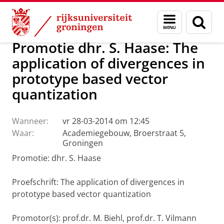
Skip
Skip
Over ons
Actueel
Nieuws
Menu
Zoek
to
to
en
Content
Navigation
zoeken
Promotie dhr. S. Haase: The
application of divergences in
prototype based vector
quantization
Wanneer:
vr 28-03-2014 om 12:45
Waar:
Academiegebouw, Broerstraat 5,
Groningen
Promotie: dhr. S. Haase
Proefschrift: The application of divergences in
prototype based vector quantization
Promotor(s): prof.dr. M. Biehl, prof.dr. T. Vilmann