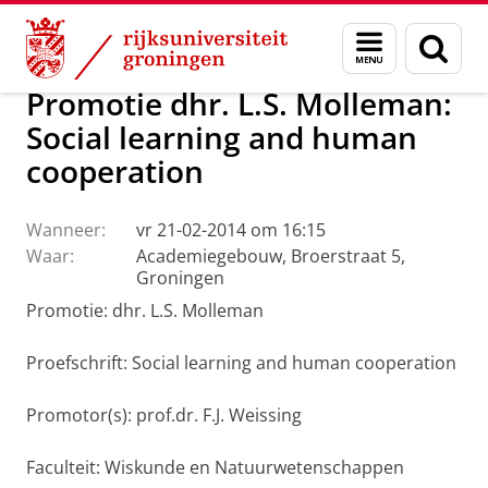
Skip
Skip
Over ons
Actueel
Nieuws
Menu
Zoek
to
to
en
Content
Navigation
zoeken
Promotie dhr. L.S. Molleman:
Social learning and human
cooperation
Wanneer:
vr 21-02-2014 om 16:15
Waar:
Academiegebouw, Broerstraat 5,
Groningen
Promotie: dhr. L.S. Molleman
Proefschrift:
Social learning and human cooperation
Promotor(s): prof.dr. F.J. Weissing
Faculteit: Wiskunde en Natuurwetenschappen