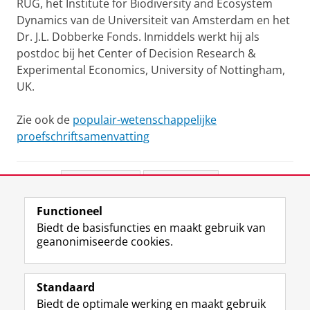
RUG, het Institute for Biodiversity and Ecosystem
Dynamics van de Universiteit van Amsterdam en het
Dr. J.L. Dobberke Fonds. Inmiddels werkt hij als
postdoc bij het Center of Decision Research &
Experimental Economics, University of Nottingham,
UK.
Zie ook de
populair-wetenschappelijke
proefschriftsamenvatting
Deel dit
Facebook
LinkedIn
Functioneel
View this page in:
English
Biedt de basisfuncties en maakt gebruik van
geanonimiseerde cookies.
F
L
R
I
Y
Volg de RUG
a
i
S
n
o
Standaard
c
n
S
s
u
Biedt de optimale werking en maakt gebruik
e
k
-
t
T
Studiekiezers