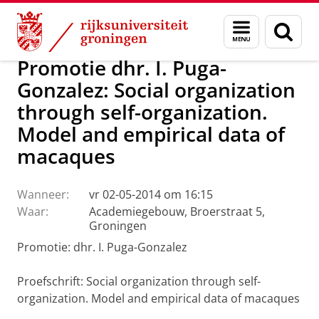
Skip
Skip
Over ons
Actueel
Nieuws
Menu
Zoek
to
to
en
Content
Navigation
zoeken
Promotie dhr. I. Puga-
Gonzalez: Social organization
through self-organization.
Model and empirical data of
macaques
Wanneer:
vr 02-05-2014 om 16:15
Waar:
Academiegebouw, Broerstraat 5,
Groningen
Promotie: dhr. I. Puga-Gonzalez
Proefschrift:
Social organization through self-
organization. Model and empirical data of macaques