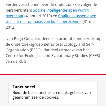
Eerder verschenen over dit onderzoek de volgende
persberichten:
Sociale intelligentie apen wordt
overschat
(4 januari 2010) en
Coalities tussen apen
wellicht niet op basis van koele berekening
(31 mei
2012)
Ivan Puga-Gonzalez deed zijn promotieonderzoek bij
de onderzoeksgroep Behavioral Ecology and Self-
Organization (BESO), dat deel uitmaakt van het
Centre for Ecological and Evolutionary Studies (CEES)
van de RUG.
Deel dit
Facebook
LinkedIn
Functioneel
View this page in:
English
Biedt de basisfuncties en maakt gebruik van
geanonimiseerde cookies.
F
L
R
I
Y
Volg de RUG