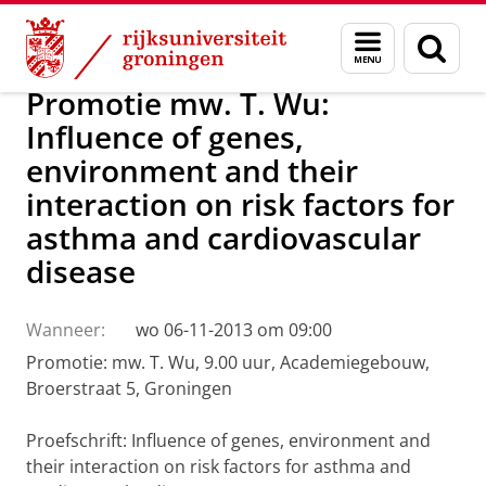
Skip
Skip
Over ons
Actueel
Nieuws
Menu
Zoek
to
to
en
Content
Navigation
zoeken
Promotie mw. T. Wu:
Influence of genes,
environment and their
interaction on risk factors for
asthma and cardiovascular
disease
Wanneer:
wo 06-11-2013 om 09:00
Promotie: mw. T. Wu, 9.00 uur, Academiegebouw,
Broerstraat 5, Groningen
Proefschrift: Influence of genes, environment and
their interaction on risk factors for asthma and