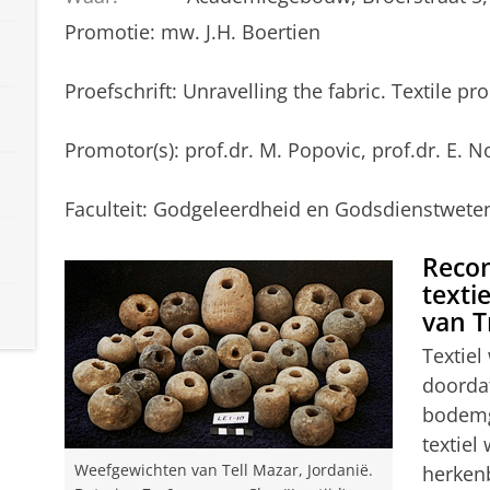
Promotie: mw. J.H. Boertien
Proefschrift: Unravelling the fabric. Textile p
Promotor(s): prof.dr. M. Popovic, prof.dr. E. N
Faculteit: Godgeleerdheid en Godsdienstwet
Recon
textie
van T
Textie
doordat
bodemg
textiel
herken
Weefgewichten van Tell Mazar, Jordani
ë
.