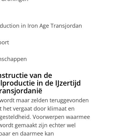
roduction in Iron Age Transjordan
oort
enschappen
structie van de
lproductie in de IJzertijd
ransjordani
ë
l wordt maar zelden teruggevonden
 het vergaat door klimaat en
esteldheid. Voorwerpen waarmee
 wordt gemaakt zijn echter wel
baar en daarmee kan