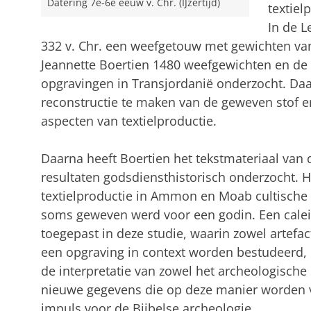
Datering 7e-6e eeuw v. Chr. (IJzertijd)
textiel
In de L
332 v. Chr. een weefgetouw met gewichten van
Jeannette Boertien 1480 weefgewichten en de a
opgravingen in Transjordani
ë
onderzocht. Daa
reconstructie te maken van de geweven stof 
aspecten van textielproductie.
Daarna heeft Boertien het tekstmateriaal van
resultaten godsdiensthistorisch onderzocht. Het 
textielproductie in Ammon en Moab cultische 
soms geweven werd voor een godin. Een calei
toegepast in deze studie, waarin zowel artefac
een opgraving in context worden bestudeerd,
de interpretatie van zowel het archeologische 
nieuwe gegevens die op deze manier worden 
impuls voor de Bijbelse archeologie.