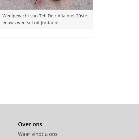
Weefgewicht van Tell Deir Alla met 20ste
eeuws weefsel uit Jordani
ë
Over ons
Waar vindt u ons