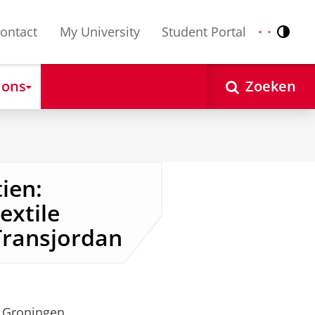
ontact
My University
Student Portal
Contr
Nederlands
English
 ons
Zoeken
ien:
extile
Transjordan
 Groningen