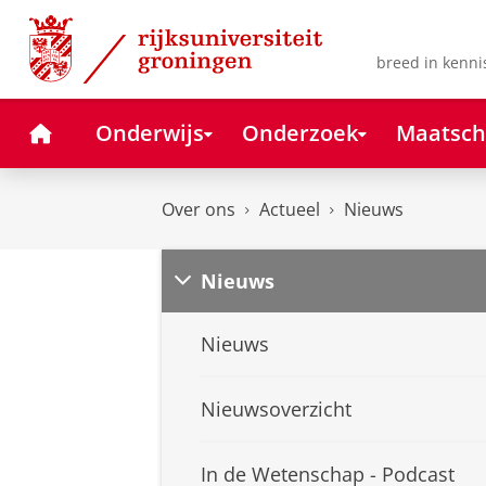
Skip
Skip
to
to
Content
Navigation
breed in kenni
Home
Onderwijs
Onderzoek
Maatsch
Over ons
Actueel
Nieuws
Nieuws
Nieuws
Nieuwsoverzicht
In de Wetenschap - Podcast