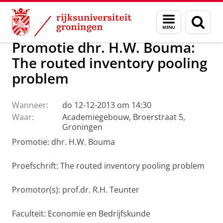
Skip
Skip
Over ons
Actueel
Nieuws
Menu
Zoek
to
to
en
Content
Navigation
zoeken
Promotie dhr. H.W. Bouma:
The routed inventory pooling
problem
Wanneer:
do 12-12-2013 om 14:30
Waar:
Academiegebouw, Broerstraat 5,
Groningen
Promotie: dhr. H.W. Bouma
Proefschrift: The routed inventory pooling problem
Promotor(s): prof.dr. R.H. Teunter
Faculteit: Economie en Bedrijfskunde