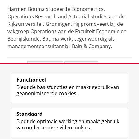
Harmen Bouma studeerde Econometrics,
Operations Research and Actuarial Studies aan de
Rijksuniversiteit Groningen. Hij promoveert bij de
vakgroep Operations aan de Faculteit Economie en
Bedrijfskunde.
Bouma werkt tegenwoordig als
managementconsultant bij Bain & Company.
Deel dit
Facebook
LinkedIn
Functioneel
View this page in:
English
Biedt de basisfuncties en maakt gebruik van
geanonimiseerde cookies.
F
L
R
I
Y
Volg de RUG
a
i
S
n
o
Standaard
c
n
S
s
u
Biedt de optimale werking en maakt gebruik
e
k
-
t
T
Studiekiezers
van onder andere videocookies.
b
e
f
a
u
Maatschappij/bedrijven
o
d
e
g
b