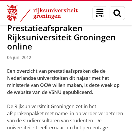
Skip
Skip
Over ons
Actueel
Nieuws
Menu
Zoek
to
to
en
Content
Navigation
zoeken
Prestatieafspraken
Rijksuniversiteit Groningen
online
06 juni 2012
Een overzicht van prestatieafspraken die de
Nederlandse universiteiten dit najaar met het
ministerie van OCW willen maken, is deze week op
de website van de VSNU gepubliceerd.
De Rijksuniversiteit Groningen zet in het
afsprakenpakket met name in op verder verbeteren
van de studieresultaten van studenten. De
universiteit streeft ernaar om het percentage