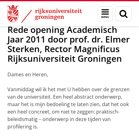
Skip
Skip
Over ons
Actueel
Nieuws
Menu
Zoek
to
to
en
Content
Navigation
zoeken
Rede opening Academisch
Jaar 2011 door prof. dr. Elmer
Sterken, Rector Magnificus
Rijksuniversiteit Groningen
Dames en Heren,
Vanmiddag wil ik het met U hebben over de grenzen
van de universiteit. Een heel abstract onderwerp,
maar het is mijn bedoeling te laten zien, dat het ook
een heel concreet, om niet te zeggen: praktisch-
beleidsmatig – onderwerp in deze tijden van
profilering is.