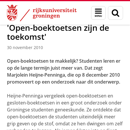
Skip
Skip
Over ons
Actueel
Nieuws
Menu
Zoek
to
to
en
Content
Navigation
zoeken
'Open-boektoetsen zijn de
toekomst'
30 november 2010
Open-boektoetsen te makkelijk? Studenten leren er
op de lange termijn juist meer van. Dat zegt
Marjolein Heijne-Penninga, die op 8 december 2010
promoveert op een onderzoek naar dit onderwerp.
Heijne-Penninga vergeleek open-boektoetsen en
gesloten-boektoetsen in een groot onderzoek onder
Groningse studenten geneeskunde. Ze ontdekte dat
open-boektoetsen de studenten uiteindelijk meer
grip geven op de stof, omdat ze hen dwingen om zelf