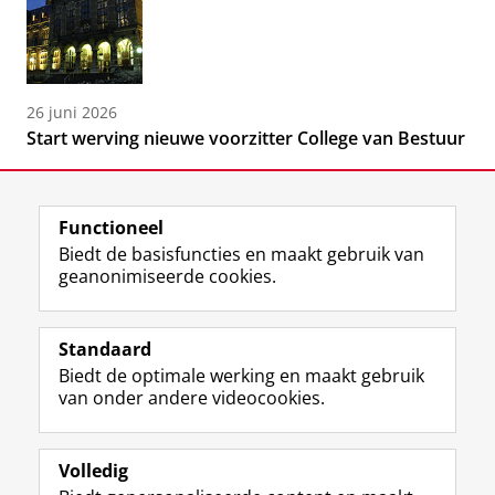
26 juni 2026
Start werving nieuwe voorzitter College van Bestuur
Functioneel
Biedt de basisfuncties en maakt gebruik van
geanonimiseerde cookies.
F
L
R
I
Y
Volg de RUG
a
i
S
n
o
Standaard
c
n
S
s
u
Biedt de optimale werking en maakt gebruik
e
k
-
t
T
Studiekiezers
van onder andere videocookies.
b
e
f
a
u
Maatschappij/bedrijven
o
d
e
g
b
o
I
e
r
e
Alumni
k
n
d
a
-
Volledig
p
-
R
m
k