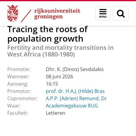
Skip
Skip
Over ons
Actueel
Evenementen
Promoties
Menu
Zoek
to
to
en
Content
Navigation
zoeken
Tracing the roots of
population growth
Fertility and mortality transitions in
West Africa (1880-1980)
Promotie:
Dhr. K. (Dinos) Sevdalakis
Wanneer:
08 juni 2026
Aanvang:
16:15
Promotor:
prof. dr. H.A.J. (Hilde) Bras
Copromotor:
A.P.P. (Adrien) Remund, Dr
Waar:
Academiegebouw RUG
Faculteit:
Letteren