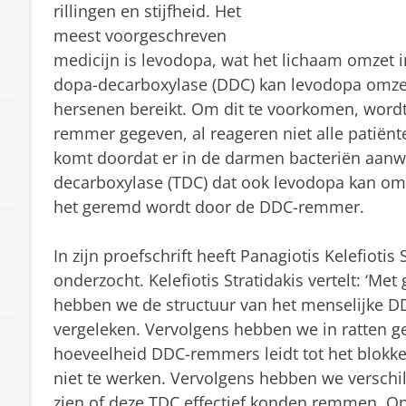
rillingen en stijfheid. Het
meest voorgeschreven
medicijn is levodopa, wat het lichaam omzet 
dopa-decarboxylase (DDC) kan levodopa omze
hersenen bereikt. Om dit te voorkomen, wor
remmer gegeven, al reageren niet alle patiënte
komt doordat er in de darmen bacteriën aanwe
decarboxylase (TDC) dat ook levodopa kan om
het geremd wordt door de DDC-remmer.
In zijn proefschrift heeft Panagiotis Kelefiotis
onderzocht. Kelefiotis Stratidakis vertelt: ‘M
hebben we de structuur van het menselijke D
vergeleken. Vervolgens hebben we in ratten g
hoeveelheid DDC-remmers leidt tot het blokke
niet te werken. Vervolgens hebben we verschi
zien of deze TDC effectief konden remmen. O