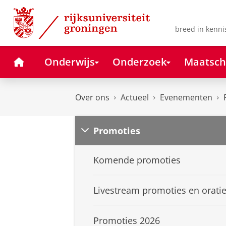
Skip
Skip
to
to
Content
Navigation
breed in kenni
Home
Onderwijs
Onderzoek
Maatsch
Over ons
Actueel
Evenementen
Promoties
Komende promoties
Livestream promoties en orati
Promoties 2026