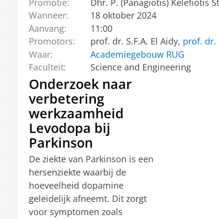
Promotie:
Dhr. P. (Panagiotis) Kelefiotis S
Wanneer:
18 oktober 2024
Aanvang:
11:00
Promotors:
prof. dr. S.F.A. El Aidy,
prof. dr. 
Waar:
Academiegebouw RUG
Faculteit:
Science and Engineering
Onderzoek naar
verbetering
werkzaamheid
Levodopa bij
Parkinson
De ziekte van Parkinson is een
hersenziekte waarbij de
hoeveelheid dopamine
geleidelijk afneemt. Dit zorgt
voor symptomen zoals