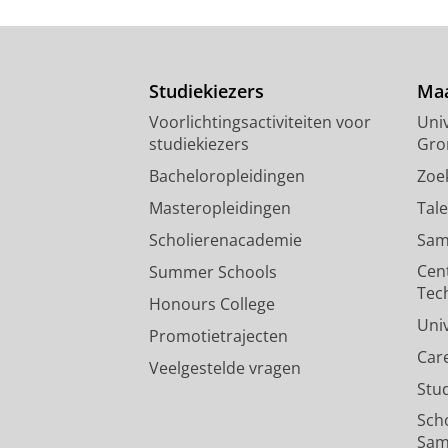
Studiekiezers
Maa
Voorlichtingsactiviteiten voor
Univ
studiekiezers
Gro
Bacheloropleidingen
Zoe
Masteropleidingen
Tal
Scholierenacademie
Sam
Cen
Summer Schools
Tec
Honours College
Uni
Promotietrajecten
Car
Veelgestelde vragen
Stu
Sch
Sam