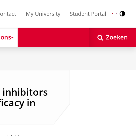
ontact
My University
Student Portal
Contr
Nederlands
English
 ons
Zoeken
 inhibitors
icacy in