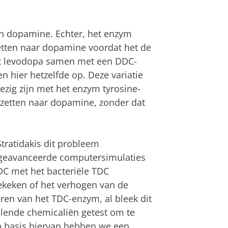
in dopamine. Echter, het enzym
tten naar dopamine voordat het de
dt levodopa samen met een DDC-
n hier hetzelfde op. Deze variatie
zig zijn met het enzym tyrosine-
zetten naar dopamine, zonder dat
 Stratidakis dit probleem
et geavanceerde computersimulaties
DC met het bacteriële TDC
ekeken of het verhogen van de
ren van het TDC-enzym, al bleek dit
llende chemicaliën getest om te
p basis hiervan hebben we een