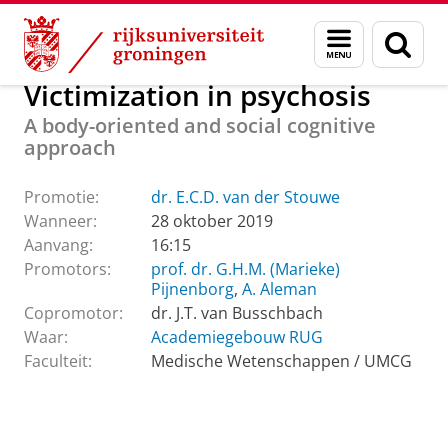
Skip
Skip
Over ons
Actueel
Evenementen
Promoties
Menu
Zoek
to
to
en
Content
Navigation
zoeken
Victimization in psychosis
A body-oriented and social cognitive
approach
Promotie:
dr. E.C.D. van der Stouwe
Wanneer:
28 oktober 2019
Aanvang:
16:15
Promotors:
prof. dr. G.H.M. (Marieke)
Pijnenborg
,
A. Aleman
Copromotor:
dr. J.T. van Busschbach
Waar:
Academiegebouw RUG
Faculteit:
Medische Wetenschappen / UMCG