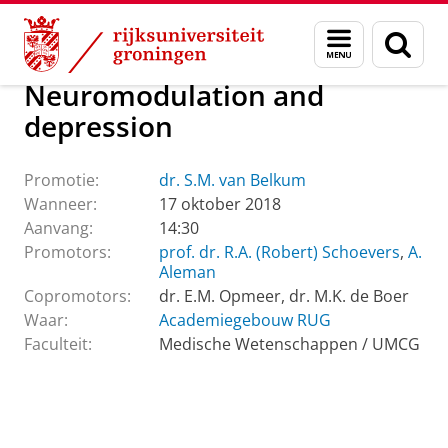
Skip
Skip
Over ons
Actueel
Evenementen
Promoties
Menu
Zoek
to
to
en
Content
Navigation
zoeken
Neuromodulation and
depression
Promotie:
dr. S.M. van Belkum
Wanneer:
17 oktober 2018
Aanvang:
14:30
Promotors:
prof. dr. R.A. (Robert) Schoevers
,
A.
Aleman
Copromotors:
dr. E.M. Opmeer, dr. M.K. de Boer
Waar:
Academiegebouw RUG
Faculteit:
Medische Wetenschappen / UMCG