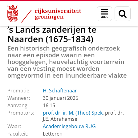
Skip
Skip
Over ons
Actueel
Evenementen
Promoties
Menu
Zoek
to
to
en
Content
Navigation
zoeken
’s Lands zanderijen te
Naarden (1675-1834)
Een historisch-geografisch onderzoek
naar een episode waarin een
hooggelegen, heuvelachtig voorterrein
van een vesting moest worden
omgevormd in een inundeerbare vlakte
Promotie:
H. Schaftenaar
Wanneer:
30 januari 2025
Aanvang:
16:15
Promotors:
prof. dr. ir. M. (Theo) Spek
, prof. dr.
J.E. Abrahamse
Waar:
Academiegebouw RUG
Faculteit:
Letteren