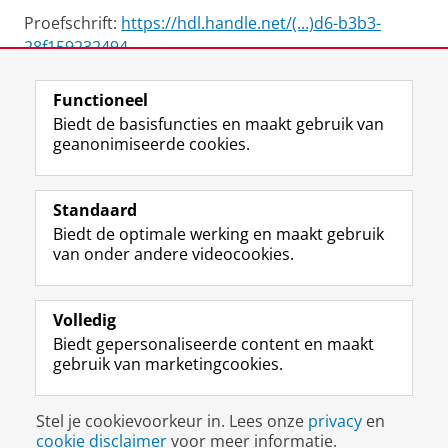
Proefschrift:
https://hdl.handle.net/(...)d6-b3b3-
28f159232494
Functioneel
View this page in:
English
Biedt de basisfuncties en maakt gebruik van
geanonimiseerde cookies.
F
L
R
I
Y
Volg de RUG
a
i
S
n
o
Standaard
c
n
S
s
u
Biedt de optimale werking en maakt gebruik
e
k
-
t
T
Studiekiezers
van onder andere videocookies.
b
e
f
a
u
Maatschappij/bedrijven
o
d
e
g
b
o
I
e
r
e
Alumni
k
n
d
a
-
Volledig
p
-
R
m
k
Biedt gepersonaliseerde content en maakt
Over ons
a
p
i
-
a
gebruik van marketingcookies.
g
a
j
a
n
i
g
k
c
a
Disclaimer & Copyright
Privacy
Cookies
n
i
s
c
a
Stel je cookievoorkeur in. Lees onze
privacy
en
Inloggen
a
n
u
o
l
cookie disclaimer
voor meer informatie.