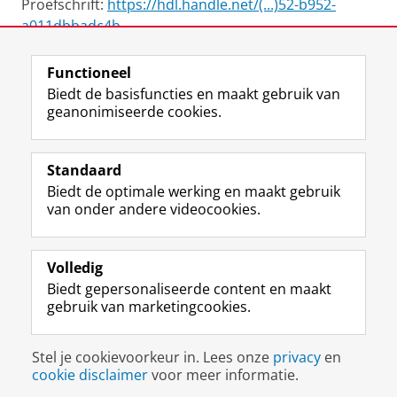
Proefschrift:
https://hdl.handle.net/(...)52-b952-
a011dbbadc4b
Functioneel
View this page in:
English
Biedt de basisfuncties en maakt gebruik van
geanonimiseerde cookies.
F
L
R
I
Y
Volg de RUG
a
i
S
n
o
Standaard
c
n
S
s
u
Biedt de optimale werking en maakt gebruik
e
k
-
t
T
Studiekiezers
van onder andere videocookies.
b
e
f
a
u
Maatschappij/bedrijven
o
d
e
g
b
o
I
e
r
e
Alumni
k
n
d
a
-
Volledig
p
-
R
m
k
Biedt gepersonaliseerde content en maakt
Over ons
a
p
i
-
a
gebruik van marketingcookies.
g
a
j
a
n
i
g
k
c
a
Disclaimer & Copyright
Privacy
Cookies
n
i
s
c
a
Stel je cookievoorkeur in. Lees onze
privacy
en
Inloggen
a
n
u
o
l
cookie disclaimer
voor meer informatie.
R
a
n
u
R