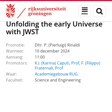
Skip
Skip
Over ons
Actueel
Evenementen
Promoties
Menu
Zoek
to
to
en
Content
Navigation
zoeken
Unfolding the early Universe
with JWST
Promotie:
Dhr. P. (Pierluigi) Rinaldi
Wanneer:
10 december 2024
Aanvang:
11:00
Promotors:
K.I. (Karina) Caputi, Prof
,
F. (Filippo)
Fraternali, Prof
Waar:
Academiegebouw RUG
Faculteit:
Science and Engineering