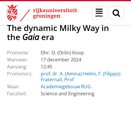
Skip
Skip
Over ons
Actueel
Evenementen
Promoties
Menu
Zoek
to
to
en
Content
Navigation
zoeken
The dynamic Milky Way in
the
Gaia
era
Promotie:
Dhr. O. (Orlin) Koop
Wanneer:
17 december 2024
Aanvang:
12:45
Promotors:
prof. dr. A. (Amina) Helmi
,
F. (Filippo)
Fraternali, Prof
Waar:
Academiegebouw RUG
Faculteit:
Science and Engineering