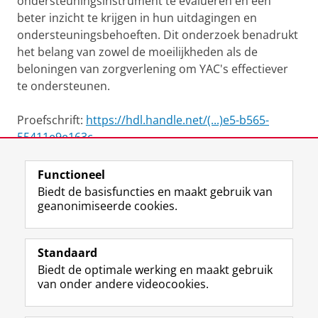
ondersteuningsinstrument te evalueren en een
beter inzicht te krijgen in hun uitdagingen en
ondersteuningsbehoeften. Dit onderzoek benadrukt
het belang van zowel de moeilijkheden als de
beloningen van zorgverlening om YAC's effectiever
te ondersteunen.
Proefschrift:
https://hdl.handle.net/(...)e5-b565-
55411e9e163c
Functioneel
View this page in:
English
Biedt de basisfuncties en maakt gebruik van
geanonimiseerde cookies.
F
L
R
I
Y
Volg de RUG
a
i
S
n
o
Standaard
c
n
S
s
u
Biedt de optimale werking en maakt gebruik
e
k
-
t
T
Studiekiezers
van onder andere videocookies.
b
e
f
a
u
Maatschappij/bedrijven
o
d
e
g
b
o
I
e
r
e