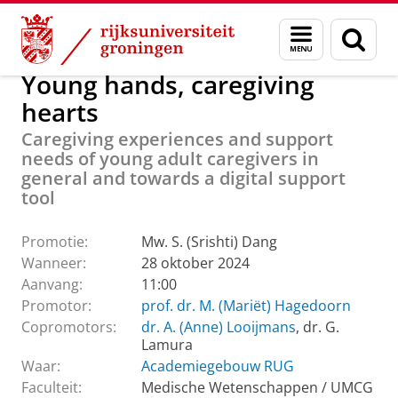
Skip
Skip
Over ons
Actueel
Evenementen
Promoties
Menu
Zoek
to
to
en
Content
Navigation
zoeken
Young hands, caregiving
hearts
Caregiving experiences and support
needs of young adult caregivers in
general and towards a digital support
tool
Promotie:
Mw. S. (Srishti) Dang
Wanneer:
28 oktober 2024
Aanvang:
11:00
Promotor:
prof. dr. M. (Mariët) Hagedoorn
Copromotors:
dr. A. (Anne) Looijmans
, dr. G.
Lamura
Waar:
Academiegebouw RUG
Faculteit:
Medische Wetenschappen / UMCG