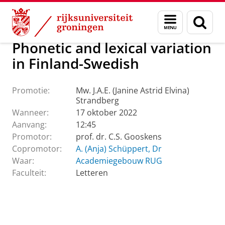
Skip
Skip
Over ons
Actueel
Evenementen
Promoties
Menu
Zoek
to
to
en
Content
Navigation
zoeken
Phonetic and lexical variation
in Finland-Swedish
Promotie:
Mw. J.A.E. (Janine Astrid Elvina)
Strandberg
Wanneer:
17 oktober 2022
Aanvang:
12:45
Promotor:
prof. dr. C.S. Gooskens
Copromotor:
A. (Anja) Schüppert, Dr
Waar:
Academiegebouw RUG
Faculteit:
Letteren