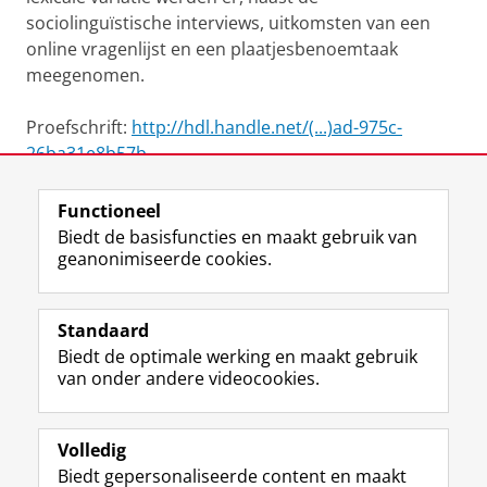
sociolinguïstische interviews, uitkomsten van een
online vragenlijst en een plaatjesbenoemtaak
meegenomen.
Proefschrift:
http://hdl.handle.net/(...)ad-975c-
26ba31e8b57b
Functioneel
View this page in:
English
Biedt de basisfuncties en maakt gebruik van
geanonimiseerde cookies.
F
L
R
I
Y
Volg de RUG
a
i
S
n
o
Standaard
c
n
S
s
u
Biedt de optimale werking en maakt gebruik
e
k
-
t
T
Studiekiezers
van onder andere videocookies.
b
e
f
a
u
Maatschappij/bedrijven
o
d
e
g
b
o
I
e
r
e
Alumni
k
n
d
a
-
Volledig
p
-
R
m
k
Biedt gepersonaliseerde content en maakt
Over ons