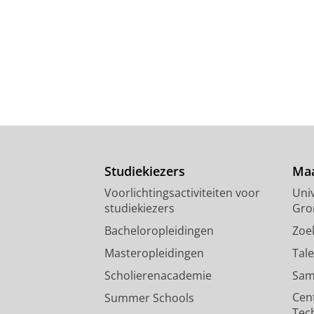
Studiekiezers
Maa
Voorlichtingsactiviteiten voor
Univ
studiekiezers
Gro
Bacheloropleidingen
Zoe
Masteropleidingen
Tal
Scholierenacademie
Sam
Cen
Summer Schools
Tec