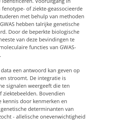
 identificeren. Vooruitgang in
enotype- of ziekte-geassocieerde
bestuderen met behulp van methoden
 GWAS hebben talrijke genetische
erd. Door de beperkte biologische
 meeste van deze bevindingen te
 moleculaire functies van GWAS-
.
cs data een antwoord kan geven op
en stroomt. De integratie is
he signalen weergeeft die ten
of ziektebeelden. Bovendien
he kennis door kenmerken en
de genetische determinanten van
cht - allelische onevenwichtigheid