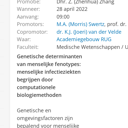
Promotie:
Dhr. Z. (Zhenhua) Zhang
Wanneer:
28 april 2022
Aanvang:
09:00
Promotors:
M.A. (Morris) Swertz
, prof. dr. 
Copromotor:
dr. K.J. (Joeri) van der Velde
Waar:
Academiegebouw RUG
Faculteit:
Medische Wetenschappen /
Genetische determinanten
van menselijke fenotypes:
menselijke infectieziekten
begrijpen door
computationele
biologiemethoden
Genetische en
omgevingsfactoren zijn
bepalend voor menselijke