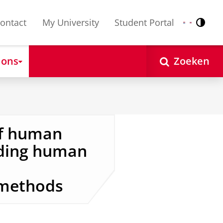
ontact
My University
Student Portal
Contr
Nederlands
English
 ons
Zoeken
of human
ding human
 methods