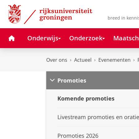
Skip
Skip
to
to
Content
Navigation
breed in kenni
Home
Onderwijs
Onderzoek
Maatsch
Over ons
Actueel
Evenementen
Promoties
Komende promoties
Livestream promoties en orati
Promoties 2026