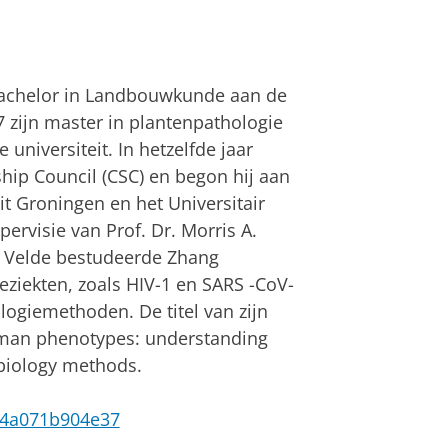
bachelor in Landbouwkunde aan de
17 zijn master in plantenpathologie
universiteit. In hetzelfde jaar
ship Council (CSC) en begon hij aan
it Groningen en het Universitair
rvisie van Prof. Dr. Morris A.
der Velde bestudeerde Zhang
ziekten, zoals HIV-1 en SARS -CoV-
logiemethoden. De titel van zijn
human phenotypes: understanding
biology methods.
8e-4a071b904e37