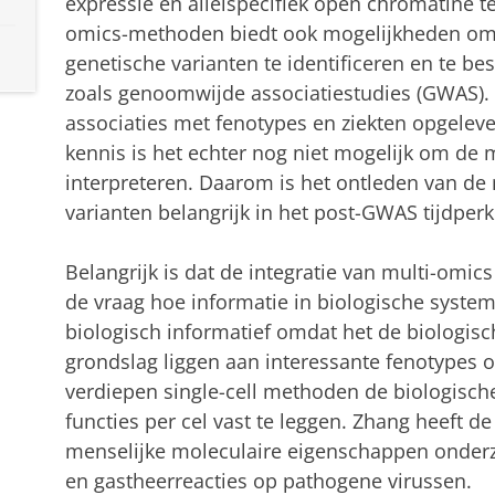
expressie en allelspecifiek open chromatine te
omics-methoden biedt ook mogelijkheden om f
genetische varianten te identificeren en te 
zoals genoomwijde associatiestudies (GWAS).
associaties met fenotypes en ziekten opgelev
kennis is het echter nog niet mogelijk om de
interpreteren. Daarom is het ontleden van de
varianten belangrijk in het post-GWAS tijdperk
Belangrijk is dat de integratie van multi-omi
de vraag hoe informatie in biologische system
biologisch informatief omdat het de biologisc
grondslag liggen aan interessante fenotypes 
verdiepen single-cell methoden de biologisc
functies per cel vast te leggen. Zhang heeft 
menselijke moleculaire eigenschappen onderzo
en gastheerreacties op pathogene virussen.