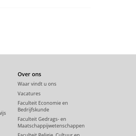
Over ons
Waar vindt u ons
Vacatures
Faculteit Economie en
Bedrijfskunde
ijs
Faculteit Gedrags- en
Maatschappijwetenschappen
Faculteit Religie, Cultuur en