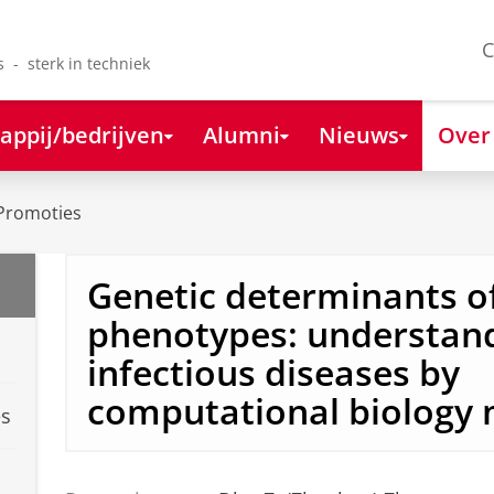
C
s - sterk in techniek
appij/bedrijven
Alumni
Nieuws
Over
Promoties
Genetic determinants 
phenotypes: understan
infectious diseases by
computational biology
es