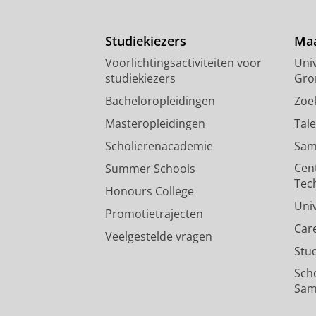
Studiekiezers
Maa
Voorlichtingsactiviteiten voor
Univ
studiekiezers
Gro
Bacheloropleidingen
Zoe
Masteropleidingen
Tal
Scholierenacademie
Sam
Cen
Summer Schools
Tec
Honours College
Uni
Promotietrajecten
Car
Veelgestelde vragen
Stu
Sch
Sam