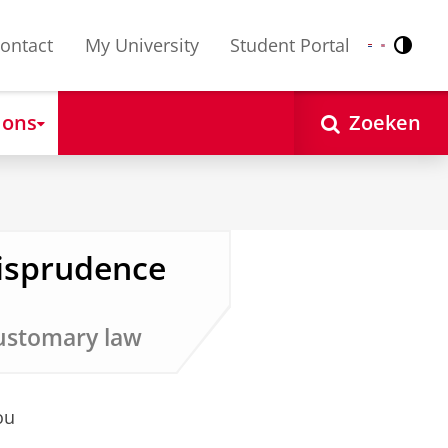
ontact
My University
Student Portal
Contr
Nederlands
English
 ons
Zoeken
risprudence
customary law
ou