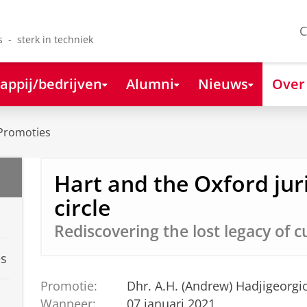
C
s - sterk in techniek
appij/bedrijven
Alumni
Nieuws
Over
Promoties
Hart and the Oxford ju
circle
Rediscovering the lost legacy of 
es
Promotie:
Dhr. A.H. (Andrew) Hadjigeorgi
Wanneer:
07 januari 2021