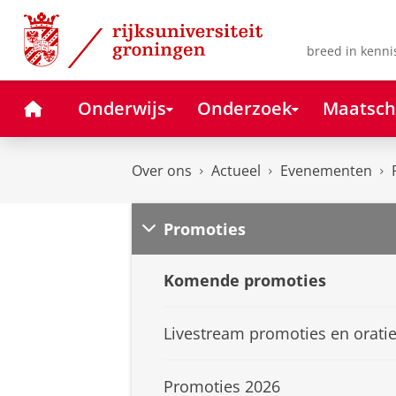
Skip
Skip
to
to
Content
Navigation
breed in kenni
Home
Onderwijs
Onderzoek
Maatsch
Over ons
Actueel
Evenementen
Promoties
Komende promoties
Livestream promoties en orati
Promoties 2026