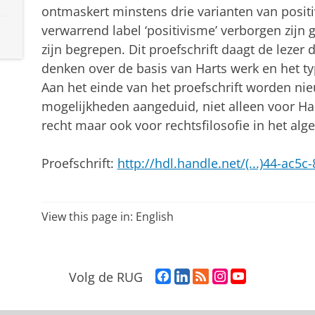
ontmaskert minstens drie varianten van posit
verwarrend label ‘positivisme’ verborgen zijn
zijn begrepen. Dit proefschrift daagt de lezer
denken over de basis van Harts werk en het ty
Aan het einde van het proefschrift worden n
mogelijkheden aangeduid, niet alleen voor Har
recht maar ook voor rechtsfilosofie in het al
Proefschrift:
http://hdl.handle.net/(...)44-ac5
View this page in:
English
F
L
R
I
Y
Volg de RUG
a
i
S
n
o
c
n
S
s
u