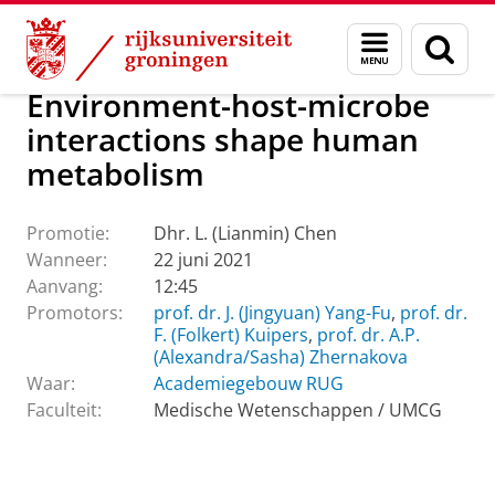
Skip
Skip
Over ons
Actueel
Evenementen
Promoties
Menu
Zoek
to
to
en
Content
Navigation
zoeken
Environment-host-microbe
interactions shape human
metabolism
Promotie:
Dhr. L. (Lianmin) Chen
Wanneer:
22 juni 2021
Aanvang:
12:45
Promotors:
prof. dr. J. (Jingyuan) Yang-Fu
,
prof. dr.
F. (Folkert) Kuipers
,
prof. dr. A.P.
(Alexandra/Sasha) Zhernakova
Waar:
Academiegebouw RUG
Faculteit:
Medische Wetenschappen / UMCG