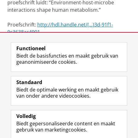
proefschrift luidt: “Environment-host-microbe
interactions shape human metabolism.”
Proefschrift:
http://hdl.handle.net/(...)3d-91f1-
9c3638ac4901
Functioneel
View this page in:
English
Biedt de basisfuncties en maakt gebruik van
geanonimiseerde cookies.
F
L
R
I
Y
Volg de RUG
a
i
S
n
o
Standaard
c
n
S
s
u
Biedt de optimale werking en maakt gebruik
e
k
-
t
T
Studiekiezers
van onder andere videocookies.
b
e
f
a
u
Maatschappij/bedrijven
o
d
e
g
b
o
I
e
r
e
Alumni
k
n
d
a
-
Volledig
p
-
R
m
k
Biedt gepersonaliseerde content en maakt
Over ons
a
p
i
-
a
gebruik van marketingcookies.
g
a
j
a
n