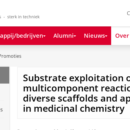
C
s - sterk in techniek
appij/bedrijven
Alumni
Nieuws
Over
Promoties
Substrate exploitation 
multicomponent reacti
diverse scaffolds and a
in medicinal chemistry
es