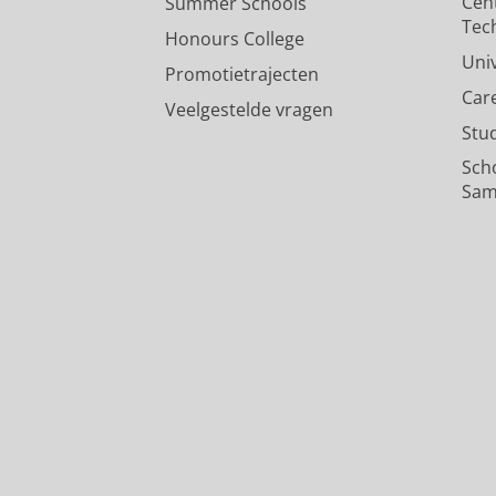
Cen
Summer Schools
Tec
Honours College
Uni
Promotietrajecten
Car
Veelgestelde vragen
Stu
Sch
Sam