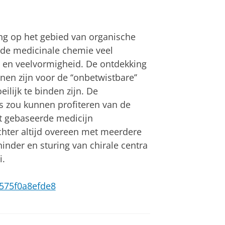
ing op het gebied van organische
 de medicinale chemie veel
n en veelvormigheid. De ontdekking
n zijn voor de ‘‘onbetwistbare’’
lijk te binden zijn. De
s zou kunnen profiteren van de
t gebaseerde medicijn
chter altijd overeen met meerdere
inder en sturing van chirale centra
i.
e-575f0a8efde8