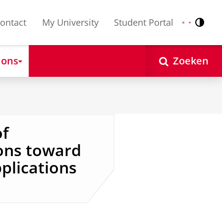
ontact
My University
Student Portal
Contr
Nederlands
English
 ons
Zoeken
of
ons toward
pplications