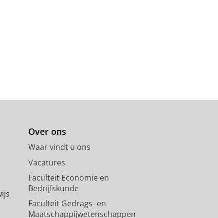
Over ons
Waar vindt u ons
Vacatures
Faculteit Economie en
Bedrijfskunde
ijs
Faculteit Gedrags- en
Maatschappijwetenschappen