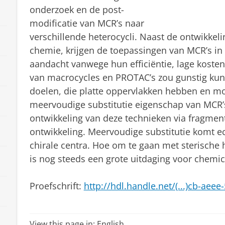
onderzoek en de post-
modificatie van MCR’s naar
verschillende heterocycli. Naast de ontwikkel
chemie, krijgen de toepassingen van MCR’s in
aandacht vanwege hun efficiëntie, lage koste
van macrocycles en PROTAC’s zou gunstig kunne
doelen, die platte oppervlakken hebben en moei
meervoudige substitutie eigenschap van MCR’
ontwikkeling van deze technieken via fragmen
ontwikkeling. Meervoudige substitutie komt e
chirale centra. Hoe om te gaan met sterische h
is nog steeds een grote uitdaging voor chemic
Proefschrift:
http://hdl.handle.net/(...)cb-aee
View this page in:
English