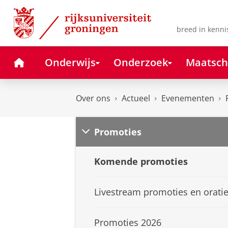
Skip
Skip
to
to
Content
Navigation
breed in kenni
Home
Onderwijs
Onderzoek
Maatsch
Over ons
Actueel
Evenementen
Promoties
Komende promoties
Livestream promoties en orati
Promoties 2026