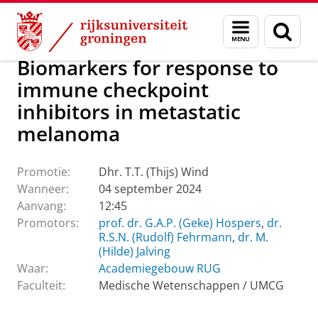
Skip
Skip
Over ons
Actueel
Evenementen
Promoties
Menu
Zoek
to
to
en
Content
Navigation
zoeken
Biomarkers for response to
immune checkpoint
inhibitors in metastatic
melanoma
Promotie:
Dhr. T.T. (Thijs) Wind
Wanneer:
04 september 2024
Aanvang:
12:45
Promotors:
prof. dr. G.A.P. (Geke) Hospers
,
dr.
R.S.N. (Rudolf) Fehrmann
,
dr. M.
(Hilde) Jalving
Waar:
Academiegebouw RUG
Faculteit:
Medische Wetenschappen / UMCG