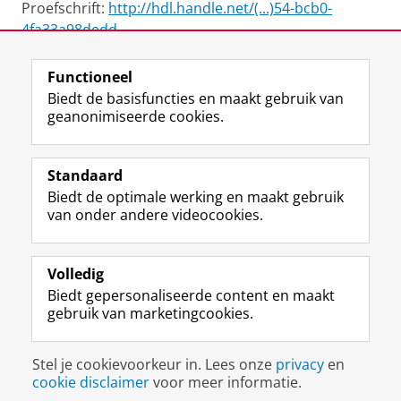
Proefschrift:
http://hdl.handle.net/(...)54-bcb0-
4fa33a98dedd
Functioneel
View this page in:
English
Biedt de basisfuncties en maakt gebruik van
geanonimiseerde cookies.
F
L
R
I
Y
Volg de RUG
a
i
S
n
o
Standaard
c
n
S
s
u
Biedt de optimale werking en maakt gebruik
e
k
-
t
T
Studiekiezers
van onder andere videocookies.
b
e
f
a
u
Maatschappij/bedrijven
o
d
e
g
b
o
I
e
r
e
Alumni
k
n
d
a
-
Volledig
p
-
R
m
k
Biedt gepersonaliseerde content en maakt
Over ons
a
p
i
-
a
gebruik van marketingcookies.
g
a
j
a
n
i
g
k
c
a
Disclaimer & Copyright
Privacy
Cookies
n
i
s
c
a
Stel je cookievoorkeur in. Lees onze
privacy
en
Inloggen
a
n
u
o
l
cookie disclaimer
voor meer informatie.
R
a
n
u
R