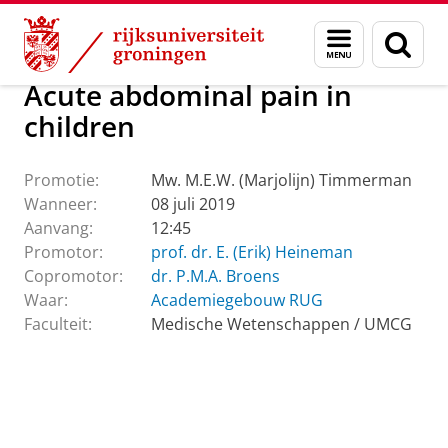
Skip
Skip
Over ons
Actueel
Evenementen
Promoties
Menu
Zoek
to
to
en
Content
Navigation
zoeken
Acute abdominal pain in
children
Promotie:
Mw. M.E.W. (Marjolijn) Timmerman
Wanneer:
08 juli 2019
Aanvang:
12:45
Promotor:
prof. dr. E. (Erik) Heineman
Copromotor:
dr. P.M.A. Broens
Waar:
Academiegebouw RUG
Faculteit:
Medische Wetenschappen / UMCG