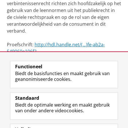
verbintenissenrecht richten zich hoofdzakelijk op het
gebruik van de leennormen uit het publiekrecht in
de civiele rechtspraak en op de rol van de eigen
verantwoordelijkheid van de consument in dit
verband.
Proefschrift:
http://hdl.handle.net/(...)fe-ab2a-
549060e106f2
Functioneel
View this page in:
English
Biedt de basisfuncties en maakt gebruik van
geanonimiseerde cookies.
F
L
R
I
Y
Volg de RUG
a
i
S
n
o
Standaard
c
n
S
s
u
Biedt de optimale werking en maakt gebruik
e
k
-
t
T
Studiekiezers
van onder andere videocookies.
b
e
f
a
u
Maatschappij/bedrijven
o
d
e
g
b
o
I
e
r
e
Alumni