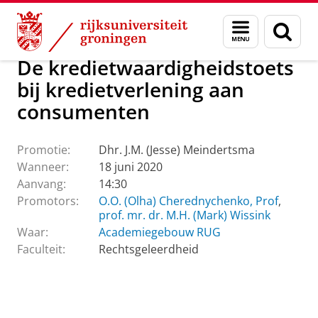
Skip
Skip
Over ons
Actueel
Evenementen
Promoties
Menu
Zoek
to
to
en
Content
Navigation
zoeken
De kredietwaardigheidstoets
bij kredietverlening aan
consumenten
Promotie:
Dhr. J.M. (Jesse) Meindertsma
Wanneer:
18 juni 2020
Aanvang:
14:30
Promotors:
O.O. (Olha) Cherednychenko, Prof
,
prof. mr. dr. M.H. (Mark) Wissink
Waar:
Academiegebouw RUG
Faculteit:
Rechtsgeleerdheid