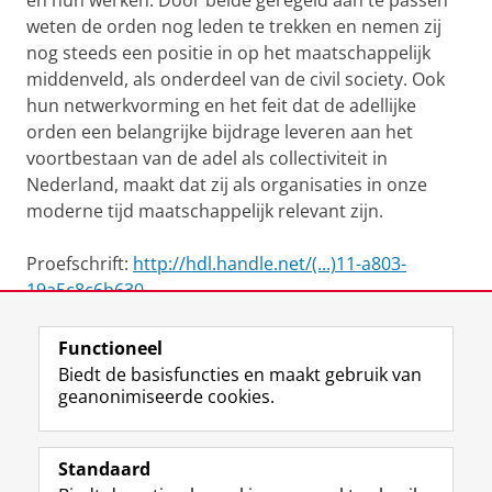
en hun werken. Door beide geregeld aan te passen
weten de orden nog leden te trekken en nemen zij
nog steeds een positie in op het maatschappelijk
middenveld, als onderdeel van de civil society. Ook
hun netwerkvorming en het feit dat de adellijke
orden een belangrijke bijdrage leveren aan het
voortbestaan van de adel als collectiviteit in
Nederland, maakt dat zij als organisaties in onze
moderne tijd maatschappelijk relevant zijn.
Proefschrift:
http://hdl.handle.net/(...)11-a803-
19a5c8c6b630
Functioneel
View this page in:
English
Biedt de basisfuncties en maakt gebruik van
geanonimiseerde cookies.
F
L
R
I
Y
Volg de RUG
a
i
S
n
o
Standaard
c
n
S
s
u