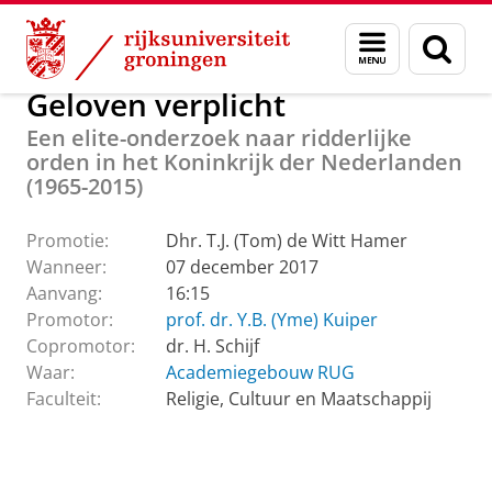
Skip
Skip
Over ons
Actueel
Evenementen
Promoties
Menu
Zoek
to
to
en
Content
Navigation
zoeken
Geloven verplicht
Een elite-onderzoek naar ridderlijke
orden in het Koninkrijk der Nederlanden
(1965-2015)
Promotie:
Dhr. T.J. (Tom) de Witt Hamer
Wanneer:
07 december 2017
Aanvang:
16:15
Promotor:
prof. dr. Y.B. (Yme) Kuiper
Copromotor:
dr. H. Schijf
Waar:
Academiegebouw RUG
Faculteit:
Religie, Cultuur en Maatschappij