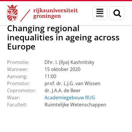
Skip
Skip
Over ons
Actueel
Evenementen
Promoties
Menu
Zoek
to
to
en
Content
Navigation
zoeken
Changing regional
inequalities in ageing across
Europe
Promotie:
Dhr. I. (Ilya) Kashnitsky
Wanneer:
15 oktober 2020
Aanvang:
11:00
Promotor:
prof. dr. L.J.G. van Wissen
Copromotor:
dr. J.A.A. de Beer
Waar:
Academiegebouw RUG
Faculteit:
Ruimtelijke Wetenschappen