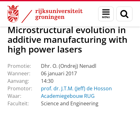
Skip
Skip
Over ons
Actueel
Evenementen
Promoties
Menu
Zoek
to
to
en
Content
Navigation
zoeken
Microstructural evolution in
additive manufacturing with
high power lasers
Promotie:
Dhr. O. (Ondrej) Nenadl
Wanneer:
06 januari 2017
Aanvang:
14:30
Promotor:
prof. dr. J.T.M. (Jeff) de Hosson
Waar:
Academiegebouw RUG
Faculteit:
Science and Engineering