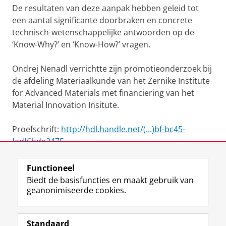
De resultaten van deze aanpak hebben geleid tot
een aantal significante doorbraken en concrete
technisch-wetenschappelijke antwoorden op de
‘Know-Why?’ en ‘Know-How?’ vragen.
Ondrej Nenadl verrichtte zijn promotieonderzoek bij
de afdeling Materiaalkunde van het Zernike Institute
for Advanced Materials met financiering van het
Material Innovation Insitute.
Proefschrift:
http://hdl.handle.net/(...)bf-bc45-
fedf6bde2475
Functioneel
View this page in:
English
Biedt de basisfuncties en maakt gebruik van
geanonimiseerde cookies.
F
L
R
I
Y
Volg de RUG
a
i
S
n
o
Standaard