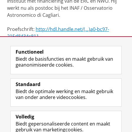
Instituut met financiering van de ERC en NWO. Hij
werkt nu als postdoc bij het INAF / Osservatorio
Astronomico di Cagliari.
Proefschrift:
http://hdl.handle.net/(...)a0-bc97-
215d8434c811
Functioneel
View this page in:
English
Biedt de basisfuncties en maakt gebruik van
geanonimiseerde cookies.
F
L
R
I
Y
Volg de RUG
a
i
S
n
o
Standaard
c
n
S
s
u
Biedt de optimale werking en maakt gebruik
e
k
-
t
T
Studiekiezers
van onder andere videocookies.
b
e
f
a
u
Maatschappij/bedrijven
o
d
e
g
b
o
I
e
r
e
Alumni
k
n
d
a
-
Volledig
p
-
R
m
k
Biedt gepersonaliseerde content en maakt
Over ons
a
p
i
-
a
gebruik van marketingcookies.