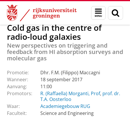
Skip
Skip
Over ons
Actueel
Evenementen
Promoties
Menu
Zoek
to
to
en
Content
Navigation
zoeken
Cold gas in the centre of
radio-loud galaxies
New perspectives on triggering and
feedback from HI absorption surveys and
molecular gas
Promotie:
Dhr. F.M. (Filippo) Maccagni
Wanneer:
18 september 2017
Aanvang:
11:00
Promotors:
R. (Raffaella) Morganti, Prof
,
prof. dr.
T.A. Oosterloo
Waar:
Academiegebouw RUG
Faculteit:
Science and Engineering