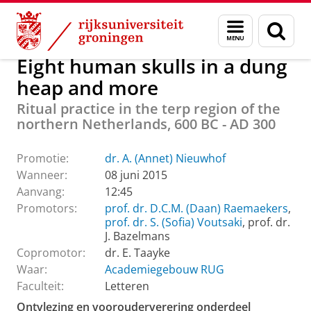
Skip
Skip
Over ons
Actueel
Evenementen
Promoties
Menu
Zoek
to
to
en
Content
Navigation
zoeken
Eight human skulls in a dung
heap and more
Ritual practice in the terp region of the
northern Netherlands, 600 BC - AD 300
Promotie:
dr. A. (Annet) Nieuwhof
Wanneer:
08 juni 2015
Aanvang:
12:45
Promotors:
prof. dr. D.C.M. (Daan) Raemaekers
,
prof. dr. S. (Sofia) Voutsaki
, prof. dr.
J. Bazelmans
Copromotor:
dr. E. Taayke
Waar:
Academiegebouw RUG
Faculteit:
Letteren
Ontvlezing en voorouderverering onderdeel