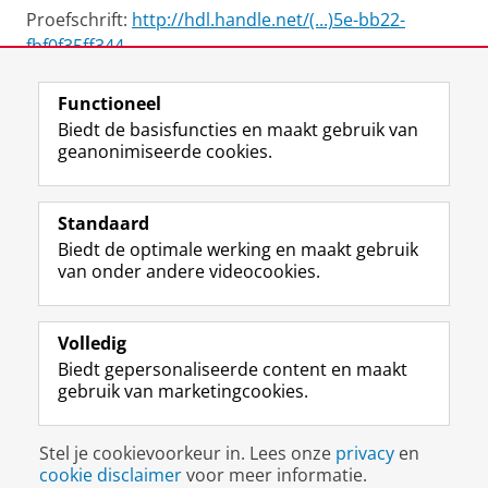
Proefschrift:
http://hdl.handle.net/(...)5e-bb22-
fbf0f35ff344
Functioneel
View this page in:
English
Biedt de basisfuncties en maakt gebruik van
geanonimiseerde cookies.
F
L
R
I
Y
Volg de RUG
a
i
S
n
o
Standaard
c
n
S
s
u
Biedt de optimale werking en maakt gebruik
e
k
-
t
T
Studiekiezers
van onder andere videocookies.
b
e
f
a
u
Maatschappij/bedrijven
o
d
e
g
b
o
I
e
r
e
Alumni
k
n
d
a
-
Volledig
p
-
R
m
k
Biedt gepersonaliseerde content en maakt
Over ons
a
p
i
-
a
gebruik van marketingcookies.
g
a
j
a
n
i
g
k
c
a
Disclaimer & Copyright
Privacy
Cookies
n
i
s
c
a
Stel je cookievoorkeur in. Lees onze
privacy
en
Inloggen
a
n
u
o
l
cookie disclaimer
voor meer informatie.