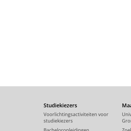
Studiekiezers
Maa
Voorlichtingsactiviteiten voor
Univ
studiekiezers
Gro
Bacheloropleidingen
Zoe