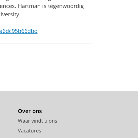
iences. Hartman is tegenwoordig
versity.
12-a6dc95b66dbd
Over ons
Waar vindt u ons
Vacatures