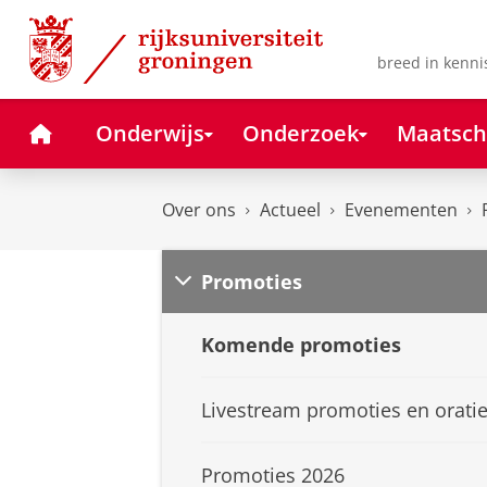
Skip
Skip
to
to
Content
Navigation
breed in kenni
Home
Onderwijs
Onderzoek
Maatsch
Over ons
Actueel
Evenementen
Promoties
Komende promoties
Livestream promoties en orati
Promoties 2026