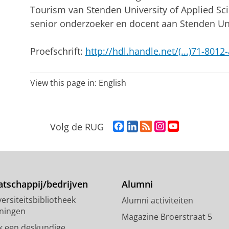
Tourism van Stenden University of Applied Sc
senior onderzoeker en docent aan Stenden Uni
Proefschrift:
http://hdl.handle.net/(...)71-80
View this page in:
English
F
L
R
I
Y
Volg de RUG
a
i
S
n
o
c
n
S
s
u
e
k
-
t
T
b
e
f
a
u
o
d
e
g
b
tschappij/bedrijven
Alumni
o
I
e
r
e
ersiteitsbibliotheek
Alumni activiteiten
k
n
d
a
-
ningen
p
-
R
m
k
Magazine Broerstraat 5
a
p
i
-
a
k een deskundige