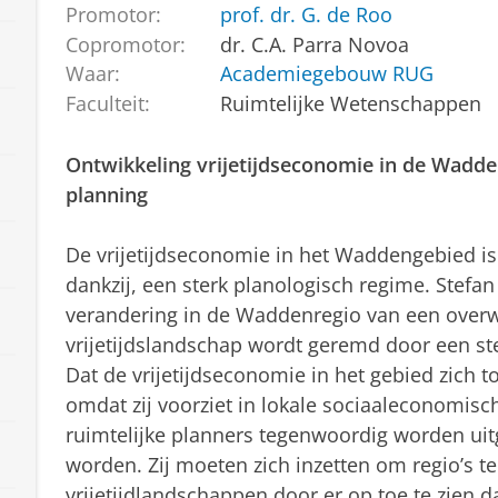
Promotor:
prof. dr. G. de Roo
Copromotor:
dr. C.A. Parra Novoa
Waar:
Academiegebouw RUG
Faculteit:
Ruimtelijke Wetenschappen
Ontwikkeling vrijetijdseconomie in de Wadde
planning
De vrijetijdseconomie in het Waddengebied is
dankzij, een sterk planologisch regime. Stefa
verandering in de Waddenregio van een ove
vrijetijdslandschap wordt geremd door een s
Dat de vrijetijdseconomie in het gebied zich 
omdat zij voorziet in lokale sociaaleconomisc
ruimtelijke planners tegenwoordig worden ui
worden. Zij moeten zich inzetten om regio’s t
vrijetijdlandschappen door er op toe te zien d