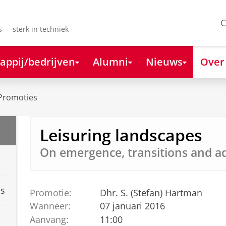
C
s - sterk in techniek
appij/bedrijven
Alumni
Nieuws
Over
Promoties
Leisuring landscapes
On emergence, transitions and a
es
Promotie:
Dhr. S. (Stefan) Hartman
Wanneer:
07 januari 2016
Aanvang:
11:00