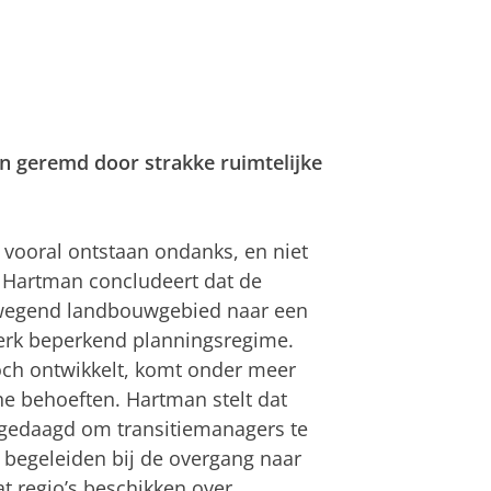
n geremd door strakke ruimtelijke
 vooral ontstaan ondanks, en niet
n Hartman concludeert dat de
rwegend landbouwgebied naar een
terk beperkend planningsregime.
toch ontwikkelt, komt onder meer
he behoeften. Hartman stelt dat
tgedaagd om transitiemanagers te
e begeleiden bij de overgang naar
at regio’s beschikken over