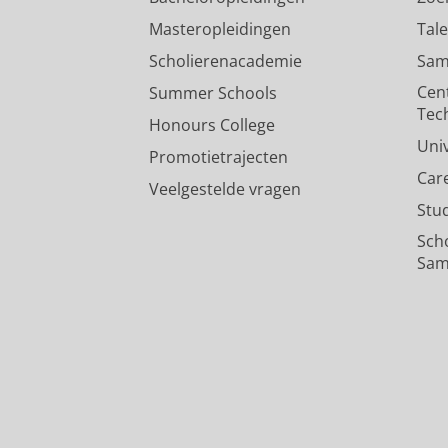
Masteropleidingen
Tal
Scholierenacademie
Sam
Cen
Summer Schools
Tec
Honours College
Uni
Promotietrajecten
Car
Veelgestelde vragen
Stu
Sch
Sam