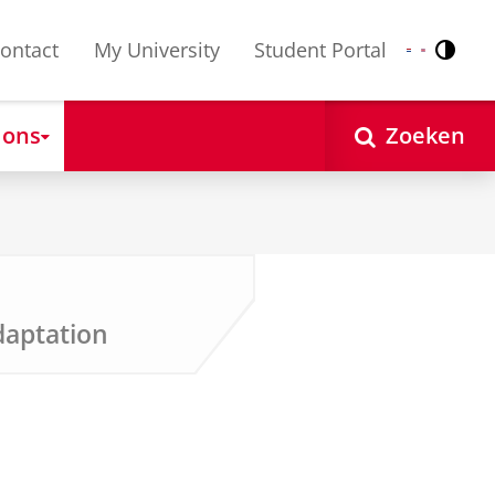
ontact
My University
Student Portal
Contr
Nederlands
English
 ons
Zoeken
daptation