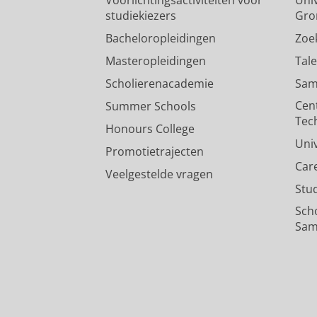
studiekiezers
Gro
Bacheloropleidingen
Zoe
Masteropleidingen
Tal
Scholierenacademie
Sam
Cen
Summer Schools
Tec
Honours College
Uni
Promotietrajecten
Car
Veelgestelde vragen
Stu
Sch
Sam