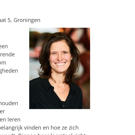
at 5, Groningen
een
erende
 om
igheden
rhouden
er
en leren
belangrijk vinden en hoe ze zich