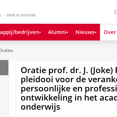
C
s - sterk in techniek
appij/bedrijven
Alumni
Nieuws
Over
Oraties
Oratie prof. dr. J. (Joke)
pleidooi voor de verank
persoonlijke en profess
ontwikkeling in het ac
onderwijs