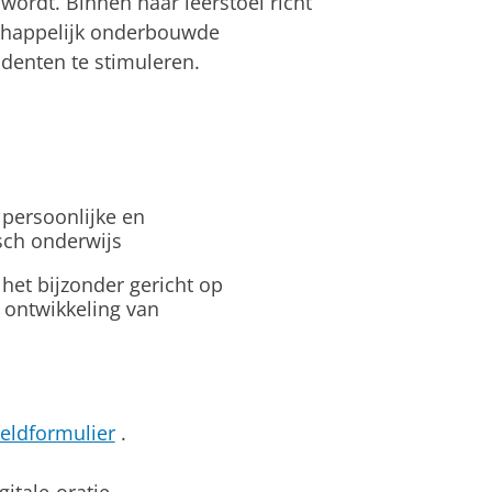
wordt. Binnen haar leerstoel richt
schappelijk onderbouwde
denten te stimuleren.
 persoonlijke en
sch onderwijs
het bijzonder gericht op
 ontwikkeling van
ldformulier
.