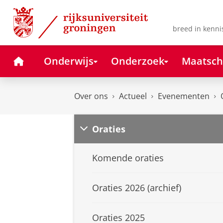
Skip
Skip
to
to
Content
Navigation
breed in kenni
Home
Onderwijs
Onderzoek
Maatsch
Over ons
Actueel
Evenementen
Oraties
Komende oraties
Oraties 2026 (archief)
Oraties 2025