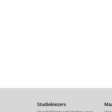
Studiekiezers
Maa
Voorlichtingsactiviteiten voor
Univ