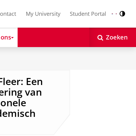
ontact
My University
Student Portal
Contr
Nederlands
English
 ons
Zoeken
 Fleer: Een
ering van
ionele
ademisch