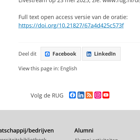
Livestream op 23 mei 2025, zie: www.rug.nl/dig
Full text open access versie van de oratie:
https://doi.org/10.21827/67a4d425c573f
Deel dit
Facebook
LinkedIn
View this page in:
English
F
L
R
I
Y
Volg de RUG
a
i
S
n
o
c
n
S
s
u
e
k
-
t
T
b
e
f
a
u
o
d
e
g
b
tschappij/bedrijven
Alumni
o
I
e
r
e
ersiteitsbibliotheek