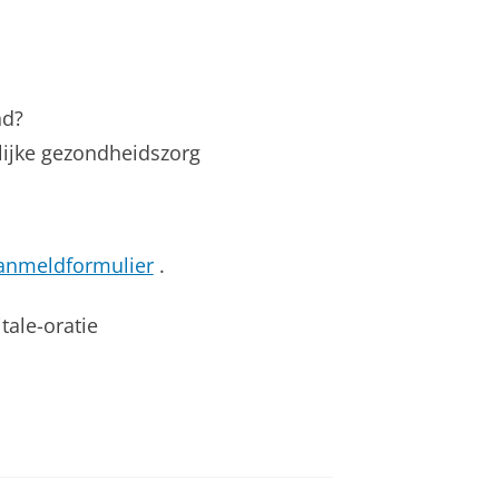
nd?
elijke gezondheidszorg
anmeldformulier
.
tale-oratie