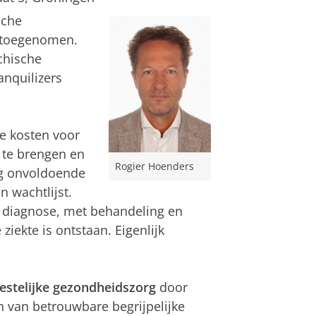
sche
% toegenomen.
chische
anquilizers
De kosten voor
 te brengen en
Rogier Hoenders
ng onvoldoende
 wachtlijst.
 diagnose, met behandeling en
iekte is ontstaan. Eigenlijk
estelijke gezondheidszorg
door
n van betrouwbare begrijpelijke