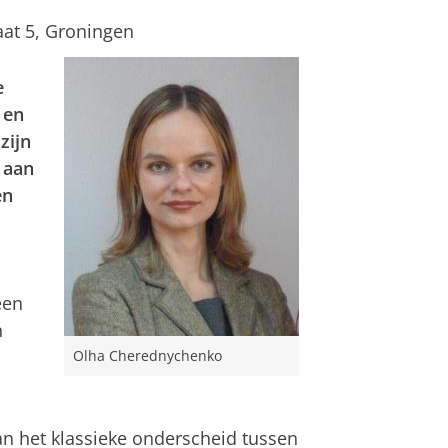
at 5, Groningen
e
 en
zijn
 aan
en
een
n
Olha Cherednychenko
n het klassieke onderscheid tussen