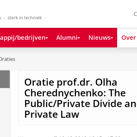
C
s - sterk in techniek
appij/bedrijven
Alumni
Nieuws
Over
Oraties
Oratie prof.dr. Olha
Cherednychenko: The
Public/Private Divide a
Private Law