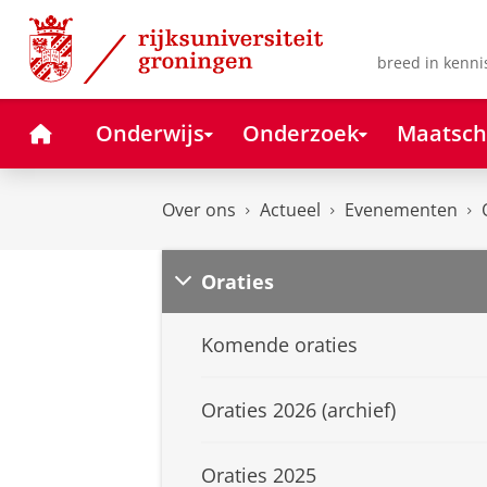
Skip
Skip
to
to
Content
Navigation
breed in kenni
Home
Onderwijs
Onderzoek
Maatsch
Over ons
Actueel
Evenementen
Oraties
Komende oraties
Oraties 2026 (archief)
Oraties 2025