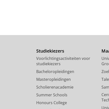
Studiekiezers
Maa
Voorlichtingsactiviteiten voor
Univ
studiekiezers
Gro
Bacheloropleidingen
Zoe
Masteropleidingen
Tal
Scholierenacademie
Sam
Cen
Summer Schools
Tec
Honours College
Uni