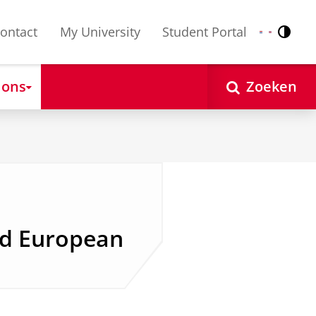
ontact
My University
Student Portal
Contr
Nederlands
English
 ons
Zoeken
nd European