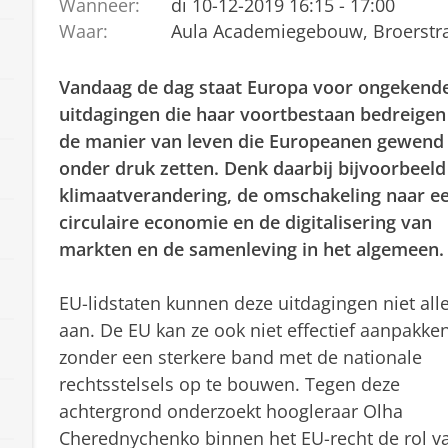
Wanneer:
di 10-12-2019 16:15 - 17:00
Waar:
Aula Academiegebouw, Broerstra
Vandaag de dag staat Europa voor ongekend
uitdagingen die haar voortbestaan ​​bedreigen
de manier van leven die Europeanen gewend 
onder druk zetten. Denk daarbij bijvoorbeeld
klimaatverandering, de omschakeling naar e
circulaire economie en de digitalisering van
markten en de samenleving in het algemeen.
EU-lidstaten kunnen deze uitdagingen niet all
aan. De EU kan ze ook niet effectief aanpakke
zonder een sterkere band met de nationale
rechtsstelsels op te bouwen. Tegen deze
achtergrond onderzoekt hoogleraar Olha
Cherednychenko binnen het EU-recht de rol va