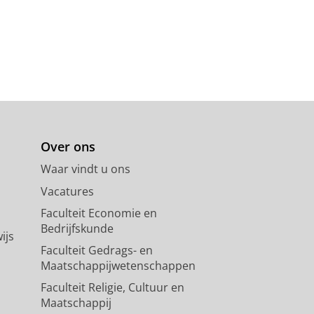
Over ons
Waar vindt u ons
Vacatures
Faculteit Economie en
Bedrijfskunde
ijs
Faculteit Gedrags- en
Maatschappijwetenschappen
Faculteit Religie, Cultuur en
Maatschappij