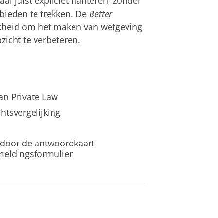
aal juist expliciet hanteren, zonder
bieden te trekken. De
Better
jkheid om het maken van wetgeving
zicht te verbeteren.
ean Private Law
htsvergelijking
 door de antwoordkaart
nmeldingsformulier