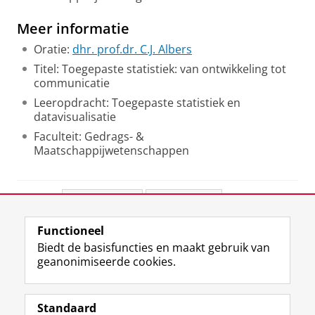
Meer informatie
Oratie:
dhr. prof.dr. C.J. Albers
Titel: Toegepaste statistiek: van ontwikkeling tot
communicatie
Leeropdracht: Toegepaste statistiek en
datavisualisatie
Faculteit: Gedrags- &
Maatschappijwetenschappen
Deel dit
Facebook
LinkedIn
Functioneel
View this page in:
English
Biedt de basisfuncties en maakt gebruik van
geanonimiseerde cookies.
F
L
R
I
Y
Volg de RUG
a
i
S
n
o
Standaard
c
n
S
s
u