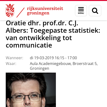
Skip
Skip
Over ons
Actueel
Evenementen
Oraties
Menu
Zoek
to
to
en
Content
Navigation
zoeken
Oratie dhr. prof.dr. C.J.
Albers: Toegepaste statistiek:
van ontwikkeling tot
communicatie
Wanneer:
di 19-03-2019 16:15 - 17:00
Waar:
Aula Academiegebouw, Broerstraat 5,
Groningen