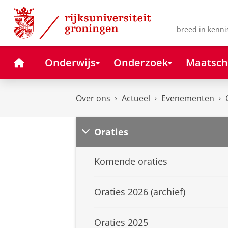
Skip
Skip
to
to
Content
Navigation
breed in kenni
Home
Onderwijs
Onderzoek
Maatsch
Over ons
Actueel
Evenementen
Oraties
Komende oraties
Oraties 2026 (archief)
Oraties 2025