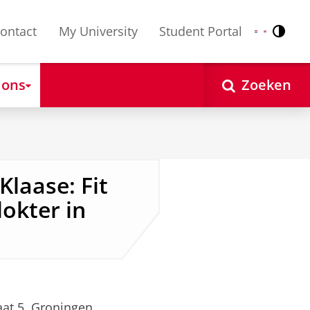
ontact
My University
Student Portal
Contr
Nederlands
English
 ons
Zoeken
Klaase: Fit
dokter in
at 5, Groningen