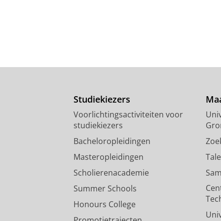
Studiekiezers
Maa
Voorlichtingsactiviteiten voor
Univ
studiekiezers
Gro
Bacheloropleidingen
Zoe
Masteropleidingen
Tal
Scholierenacademie
Sam
Cen
Summer Schools
Tec
Honours College
Uni
Promotietrajecten