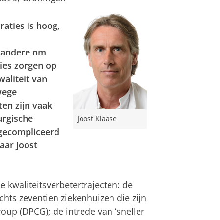
aties is hoog,
r andere om
ties zorgen op
aliteit van
wege
en zijn vaak
urgische
Joost Klaase
r gecompliceerd
aar Joost
e kwaliteitsverbetertrajecten: de
echts zeventien ziekenhuizen die zijn
oup (DPCG); de intrede van ‘sneller