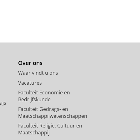
Over ons
Waar vindt u ons
Vacatures
Faculteit Economie en
Bedrijfskunde
ijs
Faculteit Gedrags- en
Maatschappijwetenschappen
Faculteit Religie, Cultuur en
Maatschappij