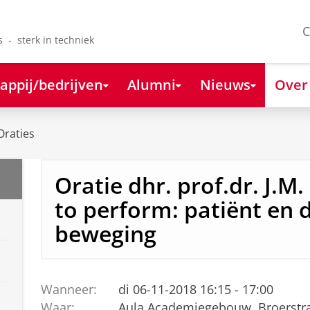
C
s - sterk in techniek
appij/bedrijven
Alumni
Nieuws
Over
Oraties
Oratie dhr. prof.dr. J.M. 
to perform: patiënt en 
beweging
Wanneer:
di 06-11-2018 16:15 - 17:00
Waar:
Aula Academiegebouw, Broerstra