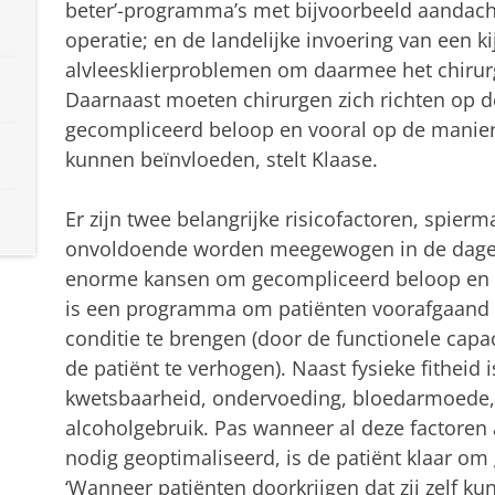
beter’-programma’s met bijvoorbeeld aandacht
operatie; en de landelijke invoering van een kij
alvleesklierproblemen om daarmee het chirur
Daarnaast moeten chirurgen zich richten op de
gecompliceerd beloop en vooral op de manier
kunnen beïnvloeden, stelt Klaase.
Er zijn twee belangrijke risicofactoren, spierm
onvoldoende worden meegewogen in de dagelijk
enorme kansen om gecompliceerd beloop en de
is een programma om patiënten voorafgaand a
conditie te brengen (door de functionele capac
de patiënt te verhogen). Naast fysieke fitheid
kwetsbaarheid, ondervoeding, bloedarmoede, 
alcoholgebruik. Pas wanneer al deze factoren
nodig geoptimaliseerd, is de patiënt klaar om
‘Wanneer patiënten doorkrijgen dat zij zelf k