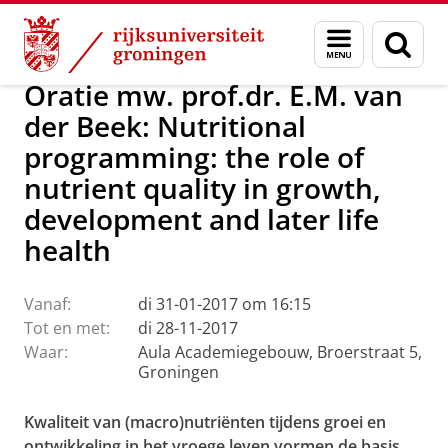
Skip
Skip
Over ons
Actueel
Evenementen
Oraties
Menu
Zoek
to
to
en
Content
Navigation
zoeken
Oratie mw. prof.dr. E.M. van
der Beek: Nutritional
programming: the role of
nutrient quality in growth,
development and later life
health
Vanaf:
di 31-01-2017 om 16:15
Tot en met:
di 28-11-2017
Waar:
Aula Academiegebouw, Broerstraat 5,
Groningen
Kwaliteit van (macro)nutriënten tijdens groei en
ontwikkeling in het vroege leven vormen de basis